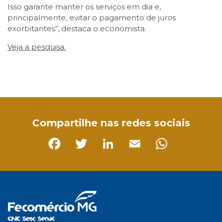
Isso garante manter os serviços em dia e,
principalmente, evitar o pagamento de juros
exorbitantes”, destaca o economista.
Veja a pesquisa.
Facebook
Twitter
LinkedIn
Email
WhatsApp
Compartilhe nas redes sociais
Facebook
Twitter
LinkedIn
Email
Whats