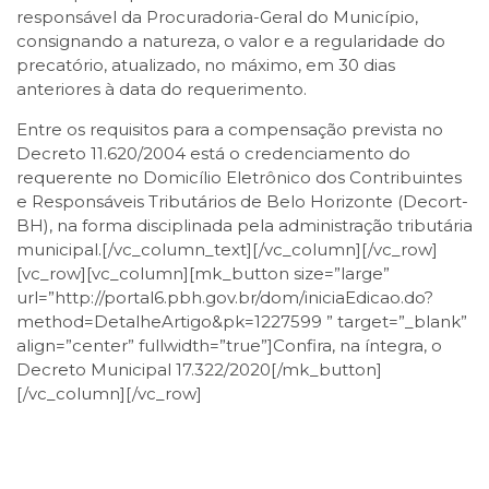
responsável da Procuradoria-Geral do Município,
consignando a natureza, o valor e a regularidade do
precatório, atualizado, no máximo, em 30 dias
anteriores à data do requerimento.
Entre os requisitos para a compensação prevista no
Decreto 11.620/2004 está o credenciamento do
requerente no Domicílio Eletrônico dos Contribuintes
e Responsáveis Tributários de Belo Horizonte (Decort-
BH), na forma disciplinada pela administração tributária
municipal.[/vc_column_text][/vc_column][/vc_row]
[vc_row][vc_column][mk_button size=”large”
url=”http://portal6.pbh.gov.br/dom/iniciaEdicao.do?
method=DetalheArtigo&pk=1227599 ” target=”_blank”
align=”center” fullwidth=”true”]Confira, na íntegra, o
Decreto Municipal 17.322/2020[/mk_button]
[/vc_column][/vc_row]
Facebook
Twitter
LinkedIn
Email
WhatsApp