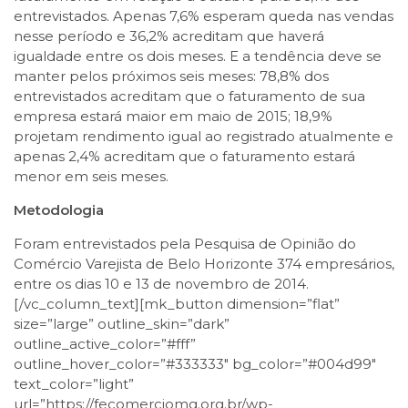
entrevistados. Apenas 7,6% esperam queda nas vendas
nesse período e 36,2% acreditam que haverá
igualdade entre os dois meses. E a tendência deve se
manter pelos próximos seis meses: 78,8% dos
entrevistados acreditam que o faturamento de sua
empresa estará maior em maio de 2015; 18,9%
projetam rendimento igual ao registrado atualmente e
apenas 2,4% acreditam que o faturamento estará
menor em seis meses.
Metodologia
Foram entrevistados pela Pesquisa de Opinião do
Comércio Varejista de Belo Horizonte 374 empresários,
entre os dias 10 e 13 de novembro de 2014.
[/vc_column_text][mk_button dimension=”flat”
size=”large” outline_skin=”dark”
outline_active_color=”#fff”
outline_hover_color=”#333333″ bg_color=”#004d99″
text_color=”light”
url=”https://fecomerciomg.org.br/wp-