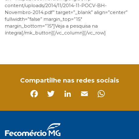
content/uploads/2014/11/2014-11-POCV-BH-
Novembro-2014.pdf” target=”_blank” align=”center”
fullwidth=”false” margin_top=”15″
margin_bottom=”15″]Veja a pesquisa na
íntegra[/mk_button][/vc_column][/vc_row]
Facebook
Twitter
LinkedIn
Email
WhatsApp
Compartilhe nas redes sociais
Facebook
Twitter
LinkedIn
Email
Whats