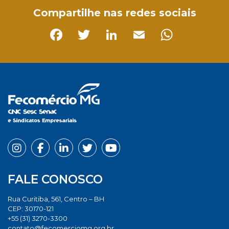
Compartilhe nas redes sociais
Facebook
Twitter
LinkedIn
Email
Whats
FALE CONOSCO
Rua Curitiba, 561, Centro – BH
CEP: 30170-121
+55 (31) 3270-3300
contato@fecomerciomg.org.br