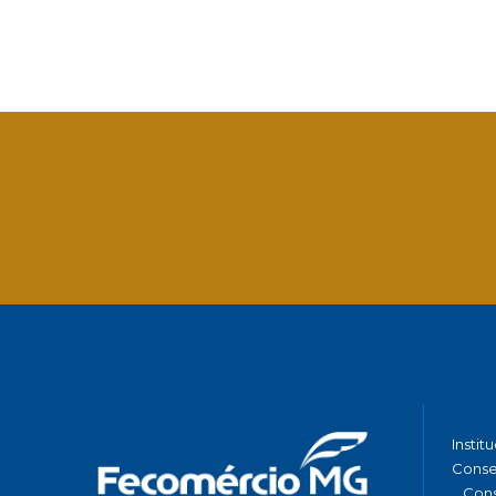
Facebook
Twitter
LinkedIn
Email
What
Instit
Conse
Cons