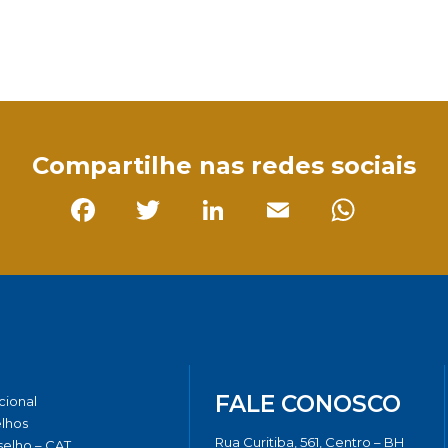
sApp
Compartilhe nas redes sociais
Facebook
Twitter
LinkedIn
Email
Whats
FALE CONOSCO
ucional
lhos
Rua Curitiba, 561, Centro – BH
elho – CAT