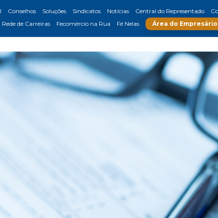
l
Conselhos
Soluções
Sindicatos
Notícias
Central do Representado
Co
Rede de Carreiras
Fecomércio na Rua
Fé Nelas
Área do Empresário