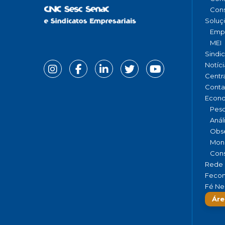
Cons
Soluç
Emp
MEI
Sindi
Notíci
Centr
Conta
Econ
Pesq
Anál
Obse
Moni
Cons
Rede 
Fecom
Fé Ne
Áre