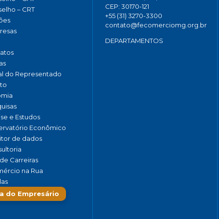
CEP: 30170-121
elho – CRT
+55 (31) 3270-3300
ões
contato@fecomerciomg.org.br
resas
DEPARTAMENTOS
catos
as
al do Representado
to
omia
uisas
ise e Estudos
rvatório Econômico
tor de dados
ultoria
de Carreiras
ércio na Rua
las
a do Empresário