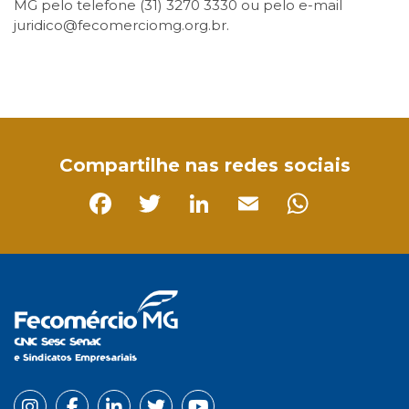
MG pelo telefone (31) 3270 3330 ou pelo e-mail
juridico@fecomerciomg.org.br.
Facebook
Twitter
LinkedIn
Email
WhatsApp
Compartilhe nas redes sociais
Facebook
Twitter
LinkedIn
Email
Whats