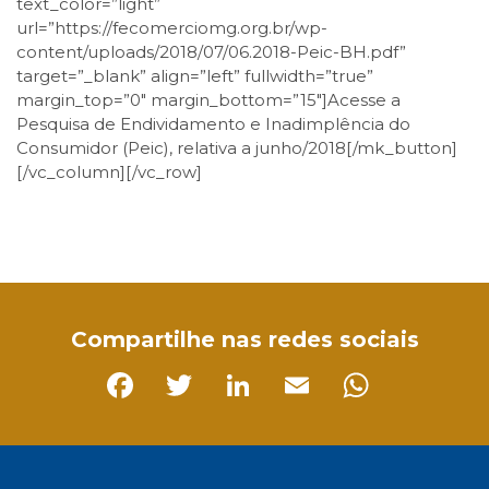
text_color=”light”
url=”https://fecomerciomg.org.br/wp-
content/uploads/2018/07/06.2018-Peic-BH.pdf”
target=”_blank” align=”left” fullwidth=”true”
margin_top=”0″ margin_bottom=”15″]Acesse a
Pesquisa de Endividamento e Inadimplência do
Consumidor (Peic), relativa a junho/2018[/mk_button]
[/vc_column][/vc_row]
Facebook
Twitter
LinkedIn
Email
WhatsApp
Compartilhe nas redes sociais
Facebook
Twitter
LinkedIn
Email
Whats