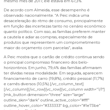
mesmo mês de 2017, ele estava em 67,3%.
De acordo com Almeida, esse desempenho é
observado nacionalmente. “A Peic indica uma
desaceleração do ritmo de consumo, principalmente
em função das incertezas tanto no cenário econômico
quanto político. Com isso, as famílias preferem manter
a cautela e adiar as compras, especialmente de
produtos que representem um comprometimento
maior do orçamento com parcelas”, avalia.
A Peic mostra que o cartão de crédito continua sendo
o principal compromisso financeiro dos belo-
horizontinos. Em junho, 79,4% das famílias afirmaram
ter dívidas nessa modalidade. Em seguida, aparecem
financiamento de carro (19,8%), crédito pessoal (11,7%)
e carnês diversos (10,5%).[/vc_column_text]
[/vc_column][/vc_row][vc_row][vc_column width=”1/1″]
[mk_button dimension=”three” size=”large”
outline_skin=”dark” outline_active_color=”#fff”
outline_hover_color=”#333333″ bg_color=”#1e73be”