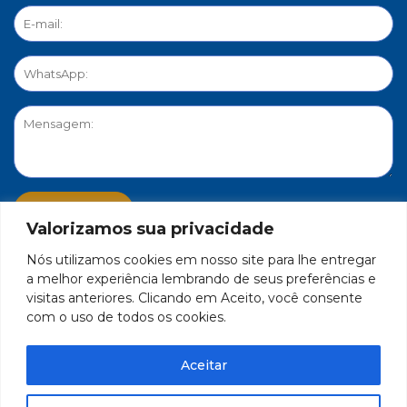
Valorizamos sua privacidade
Nós utilizamos cookies em nosso site para lhe entregar
PORTAL DE PRIVACIDADE
a melhor experiência lembrando de seus preferências e
visitas anteriores. Clicando em Aceito, você consente
com o uso de todos os cookies.
FEDERAÇÃO DO COMÉRCIO DE BENS, SERVIÇOS E TURISMO
DO ESTADO DE MINAS GERAIS – FECOMÉRCIO-MG - CNPJ/MF
Aceitar
17.271.982/0001-59
Feito por Célula 21