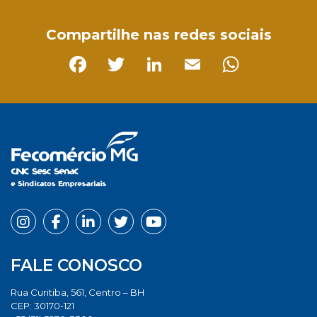
Compartilhe nas redes sociais
Facebook
Twitter
LinkedIn
Email
Whats
FALE CONOSCO
Rua Curitiba, 561, Centro – BH
CEP: 30170-121