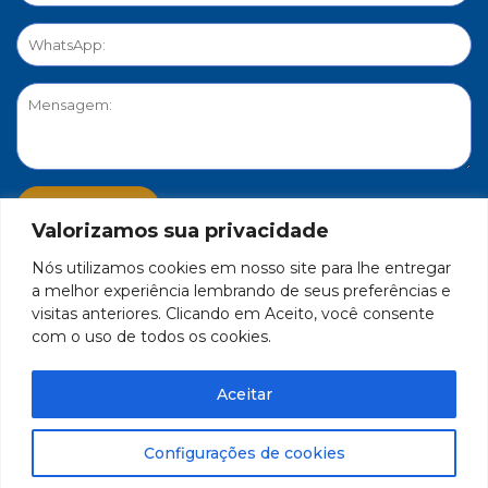
Valorizamos sua privacidade
Nós utilizamos cookies em nosso site para lhe entregar
PORTAL DE PRIVACIDADE
a melhor experiência lembrando de seus preferências e
visitas anteriores. Clicando em Aceito, você consente
com o uso de todos os cookies.
FEDERAÇÃO DO COMÉRCIO DE BENS, SERVIÇOS E TURISMO
DO ESTADO DE MINAS GERAIS – FECOMÉRCIO-MG - CNPJ/MF
Aceitar
17.271.982/0001-59
Feito por Célula 21
Configurações de cookies