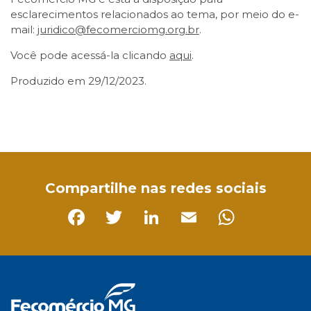
esclarecimentos relacionados ao tema, por meio do e-
mail:
juridico@fecomerciomg.org.br
.
Você pode acessá-la clicando
aqui
.
Produzido em 29/12/2023.
Facebook
Twitter
LinkedIn
Email
WhatsApp
Compartilhe nas redes sociais
Facebook
Twitter
LinkedIn
Email
Whats