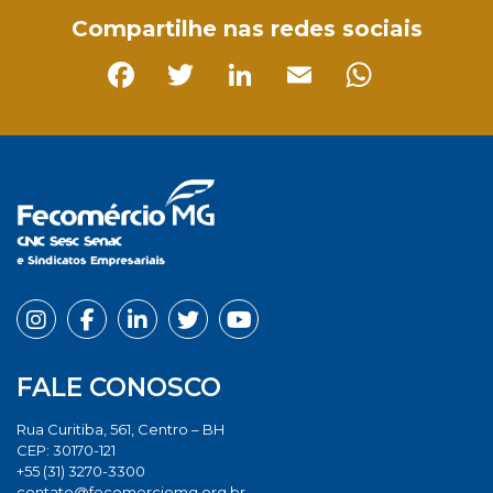
Compartilhe nas redes sociais
Facebook
Twitter
LinkedIn
Email
Whats
FALE CONOSCO
Rua Curitiba, 561, Centro – BH
CEP: 30170-121
+55 (31) 3270-3300
contato@fecomerciomg.org.br