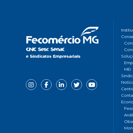
Instit
Conse
Cons
Cons
Soluç
Emp
MEI
Sindi
Notíci
Centr
Conta
Econ
Pesq
Anál
Obse
Moni