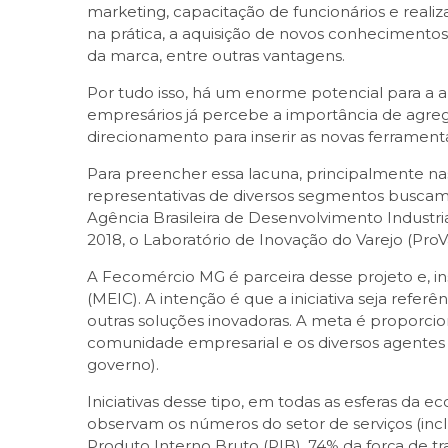
marketing, capacitação de funcionários e real
na prática, a aquisição de novos conhecimentos
da marca, entre outras vantagens.
Por tudo isso, há um enorme potencial para a 
empresários já percebe a importância de agreg
direcionamento para inserir as novas ferrame
Para preencher essa lacuna, principalmente na
representativas de diversos segmentos buscam
Agência Brasileira de Desenvolvimento Industria
2018, o Laboratório de Inovação do Varejo (Pro
A Fecomércio MG é parceira desse projeto e, i
(MEIC). A intenção é que a iniciativa seja refe
outras soluções inovadoras. A meta é proporci
comunidade empresarial e os diversos agentes d
governo).
Iniciativas desse tipo, em todas as esferas da
observam os números do setor de serviços (inc
Produto Interno Bruto (PIB), 74% da força de t