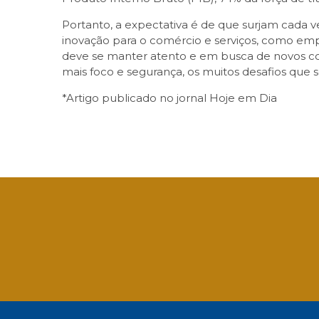
Portanto, a expectativa é de que surjam cada v
inovação para o comércio e serviços, como emp
deve se manter atento e em busca de novos c
mais foco e segurança, os muitos desafios que
*Artigo publicado no jornal Hoje em Dia
Facebook
Twitter
LinkedIn
Email
What