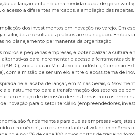
ização de lançamento – é uma medida capaz de gerar vanta
, o acesso a diferentes mercados, a ampliação das receitas
ampliação dos investimentos em inovação no varejo. Em esp
ar soluções e resultados práticos ao seu negócio. Embora,
ntas no planejamento permanente da organização.
s micros e pequenas empresas, e potencializar a cultura e
 alternativas para incrementar o acesso a ferramentas de
l (ABDI), vinculada ao Ministério da Indústria, Comércio Ext
Va), com a missão de ser um elo entre o ecossistema de in
nspirada nele, acaba de lançar, em Minas Gerais, o Movime
rência e instrumento para a transformação dos setores de com
onar um espaço de discussão desses temas com os empresár
e inovação para o setor terciário (empreendedores, investid
 economia, são fundamentais para que as empresas varejistas
luído o comércio), a mais importante atividade econômica 
rabalho e por 76 de cada 100 novos postos de trabalho forma