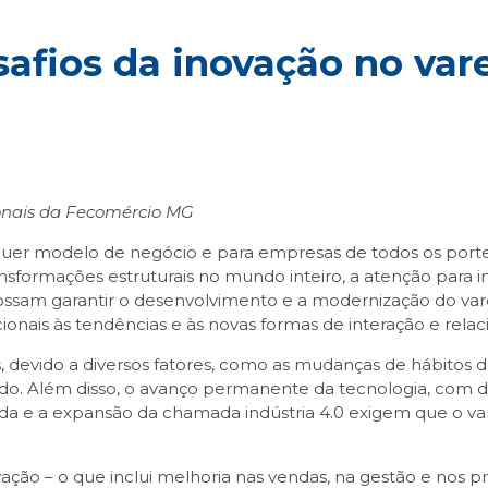
afios da inovação no var
ionais da Fecomércio MG
er modelo de negócio e para empresas de todos os portes.
ormações estruturais no mundo inteiro, a atenção para ini
 possam garantir o desenvolvimento e a modernização do va
cionais às tendências e às novas formas de interação e rel
, devido a diversos fatores, como as mudanças de hábitos
do. Além disso, o avanço permanente da tecnologia, com d
rada e a expansão da chamada indústria 4.0 exigem que o v
ção – o que inclui melhoria nas vendas, na gestão e nos p