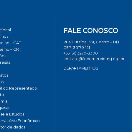
FALE CONOSCO
ucional
lhos
Rua Curitiba, 561, Centro – BH
elho – CAT
CEP: 30170-121
elho – CRT
+55 (31) 3270-3300
ões
contato@fecomerciomg.org.br
resas
DEPARTAMENTOS
catos
as
al do Representado
to
omia
uisas
ise e Estudos
rvatório Econômico
tor de dados