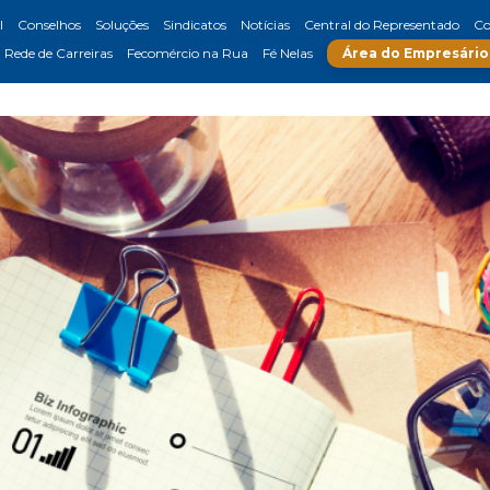
l
Conselhos
Soluções
Sindicatos
Notícias
Central do Representado
Co
Rede de Carreiras
Fecomércio na Rua
Fé Nelas
Área do Empresário