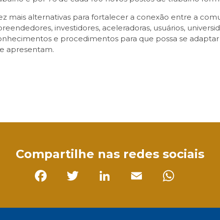
ez mais alternativas para fortalecer a conexão entre a com
reendedores, investidores, aceleradoras, usuários, univer
onhecimentos e procedimentos para que possa se adaptar
 se apresentam.
sApp
Compartilhe nas redes sociais
Facebook
Twitter
LinkedIn
Email
Whats