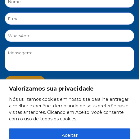
Valorizamos sua privacidade
Nós utilizamos cookies em nosso site para lhe entregar
PORTAL DE PRIVACIDADE
a melhor experiência lembrando de seus preferências e
visitas anteriores. Clicando em Aceito, você consente
com o uso de todos os cookies.
FEDERAÇÃO DO COMÉRCIO DE BENS, SERVIÇOS E TURISMO
DO ESTADO DE MINAS GERAIS – FECOMÉRCIO-MG - CNPJ/MF
Aceitar
17.271.982/0001-59