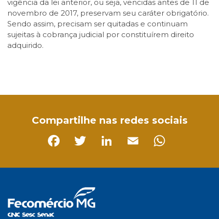
vigência da lei anterior, ou seja, vencidas antes de 11 de
novembro de 2017, preservam seu caráter obrigatório.
Sendo assim, precisam ser quitadas e continuam
sujeitas à cobrança judicial por constituírem direito
adquirido.
Facebook
Twitter
LinkedIn
Email
WhatsApp
Compartilhe nas redes sociais
Facebook
Twitter
LinkedIn
Email
Whats