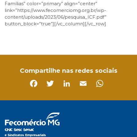
Famílias” color=”primary” align=”center”
link=”https://www.fecomerciomg.org.br/wp-
content/uploads/2023/06/pesquisa_ICF.pdf”
button_block=”true”][/vc_column][/vc_row]
Facebook
Twitter
LinkedIn
Email
WhatsApp
Compartilhe nas redes sociais
Facebook
Twitter
LinkedIn
Email
Whats