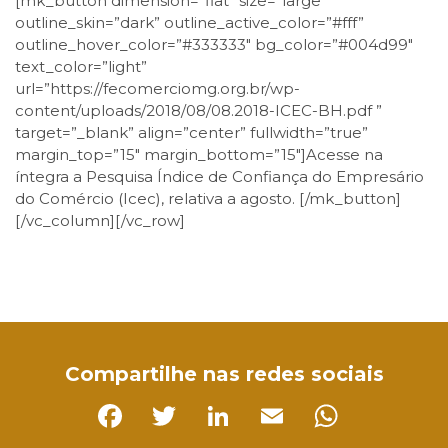
[mk_button dimension=”flat” size=”large”
outline_skin=”dark” outline_active_color=”#fff”
outline_hover_color=”#333333″ bg_color=”#004d99″
text_color=”light”
url=”https://fecomerciomg.org.br/wp-
content/uploads/2018/08/08.2018-ICEC-BH.pdf ”
target=”_blank” align=”center” fullwidth=”true”
margin_top=”15″ margin_bottom=”15″]Acesse na
íntegra a Pesquisa Índice de Confiança do Empresário
do Comércio (Icec), relativa a agosto. [/mk_button]
[/vc_column][/vc_row]
Facebook
Twitter
LinkedIn
Email
WhatsApp
Compartilhe nas redes sociais