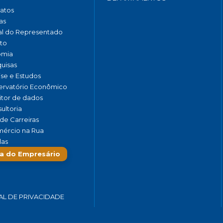
catos
as
al do Representado
to
omia
uisas
ise e Estudos
rvatório Econômico
tor de dados
ultoria
de Carreiras
ércio na Rua
las
a do Empresário
AL DE PRIVACIDADE