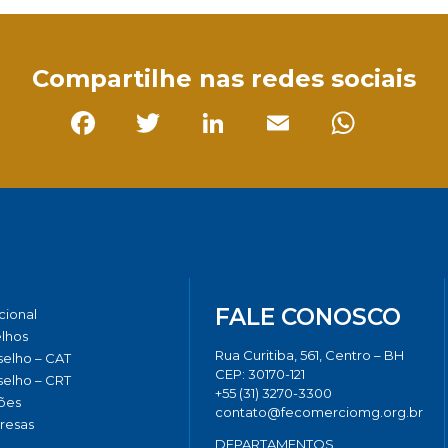
Compartilhe nas redes sociais
Facebook
Twitter
LinkedIn
Email
Whats
FALE CONOSCO
ucional
lhos
Rua Curitiba, 561, Centro – BH
elho – CAT
CEP: 30170-121
elho – CRT
+55 (31) 3270-3300
ões
contato@fecomerciomg.org.br
resas
DEPARTAMENTOS