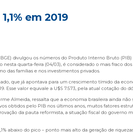
e 1,1% em 2019
a (IBGE) divulgou os números do Produto Interno Bruto (PIB) 
ado nesta quarta-feira (04/03), é considerado o mais fraco do
 das famílias e nos investimentos privados.
ado, que já apontava para um crescimento tímido da econom
. Esse valor equivale a U$S 7.573, pela atual cotação do dó
me Almeida, ressalta que a economia brasileira ainda nã
itivos obtidos pelo PIB nos últimos anos, muitos fatores es
provação da pauta reformista, a situação fiscal do govern
1% abaixo do pico – ponto mais alto da geração de riquezas 