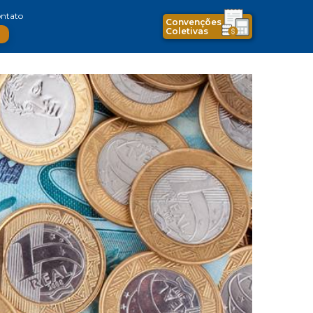
ntato
Convenções
Coletivas