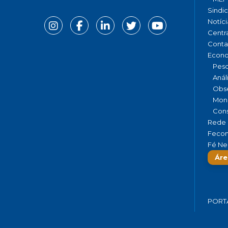
Sindi
Notíci
Centr
Conta
Econ
Pesq
Anál
Obse
Moni
Cons
Rede 
Fecom
Fé Ne
Áre
PORT