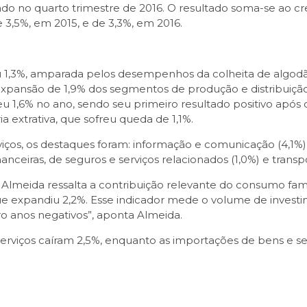
rado no quarto trimestre de 2016. O resultado soma-se ao c
3,5%, em 2015, e de 3,3%, em 2016.
 1,3%, amparada pelos desempenhos da colheita de algodão (
. A expansão de 1,9% dos segmentos de produção e distribui
u 1,6% no ano, sendo seu primeiro resultado positivo após 
a extrativa, que sofreu queda de 1,1%.
iços, os destaques foram: informação e comunicação (4,1%), a
financeiras, de seguros e serviços relacionados (1,0%) e tra
meida ressalta a contribuição relevante do consumo famili
e expandiu 2,2%. Esse indicador mede o volume de investim
o anos negativos”, aponta Almeida.
serviços caíram 2,5%, enquanto as importações de bens e se
sApp