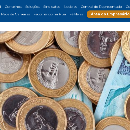
l
Conselhos
Soluções
Sindicatos
Notícias
Central do Representado
Co
Rede de Carreiras
Fecomércio na Rua
Fé Nelas
Área do Empresário