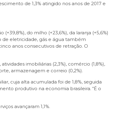
rescimento de 1,3% atingido nos anos de 2017 e
+39,8%), do milho (+23,6%), da laranja (+5,6%)
ção de eletricidade, gás e água também
cinco anos consecutivos de retração. O
tividades imobiliárias (2,3%), comércio (1,8%),
nsporte, armazenagem e correio (0,2%).
ar, cuja alta acumulada foi de 1,8%, seguida
ento produtivo na economia brasileira. “É o
rviços avançaram 1,1%.