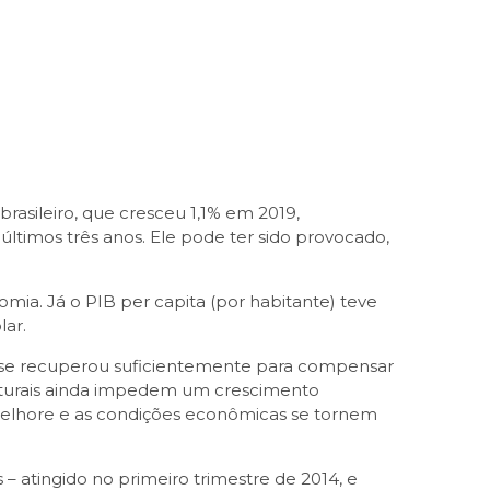
brasileiro, que cresceu 1,1% em 2019,
s últimos três anos. Ele pode ter sido provocado,
ia. Já o PIB per capita (por habitante) teve
lar.
o se recuperou suficientemente para compensar
truturais ainda impedem um crescimento
o melhore e as condições econômicas se tornem
– atingido no primeiro trimestre de 2014, e