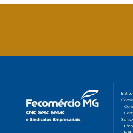
Instit
Conse
Cons
Cons
Soluç
Emp
MEI