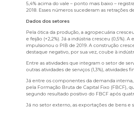
5,4% acima do vale – ponto mais baixo – regist
2018. Esses números sucederam as retrações de 
Dados dos setores
Pela ótica da produção, a agropecuária cresceu
e feijão (+2,2%). Já a indústria cresceu (0,5%)
impulsionou o PIB de 2019. A construção cresce
destaque negativo, por sua vez, coube à indústri
Entre as atividades que integram o setor de serv
outras atividades de serviços (1,3%), atividades 
Já entre os componentes da demanda interna, Al
pela Formação Bruta de Capital Fixo (FBCF), qu
segundo resultado positivo do FBCF após quatr
Já no setor externo, as exportações de bens e 
Facebook
Twitter
LinkedIn
Email
What