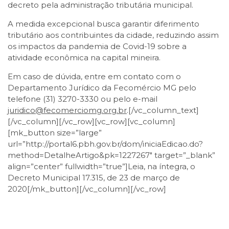
decreto pela administração tributária municipal.
A medida excepcional busca garantir diferimento
tributário aos contribuintes da cidade, reduzindo assim
os impactos da pandemia de Covid-19 sobre a
atividade econômica na capital mineira.
Em caso de dúvida, entre em contato com o
Departamento Jurídico da Fecomércio MG pelo
telefone (31) 3270-3330 ou pelo e-mail
juridico@fecomerciomg.org.br
.[/vc_column_text]
[/vc_column][/vc_row][vc_row][vc_column]
[mk_button size=”large”
url=”http://portal6.pbh.gov.br/dom/iniciaEdicao.do?
method=DetalheArtigo&pk=1227267″ target=”_blank”
align=”center” fullwidth=”true”]Leia, na íntegra, o
Decreto Municipal 17.315, de 23 de março de
2020[/mk_button][/vc_column][/vc_row]