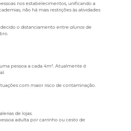
essoas nos estabelecimentos, unificando a
demias, não há mais restrições às atividades
edecido o distanciamento entre
alunos
de
bro.
a uma pessoa a cada 4m². Atualmente é
al.
 situações com maior risco de contaminação.
erias de lojas.
pessoa adulta por carrinho ou cesto de