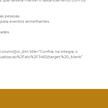
a, que deverá manter o distanciamento com os
as pessoas.
s para eventos semelhantes.
dades.
lumn][vc_btn title=”Confira, na íntegra, o
sualizacao%2Fato%2F3461||target:%20_blank”