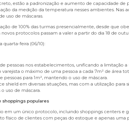
creto, estão a padronização e aumento de capacidade de p
gação da medição da temperatura nesses ambientes. Nas aca
de uso de máscaras.
cupação de 100% das turmas presencialmente, desde que ob
s novos protocolos passam a valer a partir do dia 18 de outu
 quarta-feira (06/10):
de pessoas nos estabelecimentos, unificando a limitação 
io varejista o máximo de uma pessoa a cada 7m² de área tot
e pessoas para 1m², mantendo o uso de máscara.
ace shield em diversas situações, mas com a utilização para
s o uso de máscara.
 e shoppings populares
io em um único protocolo, incluindo shoppings centers e gal
ato físico de clientes com peças do estoque e apenas uma 