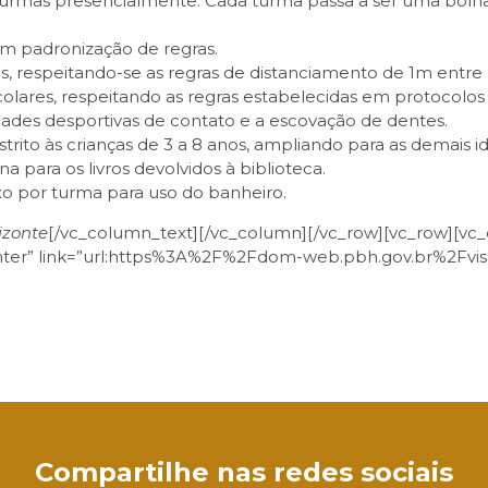
 turmas presencialmente. Cada turma passa a ser uma bolh
om padronização de regras.
es, respeitando-se as regras de distanciamento de 1m entre 
colares, respeitando as regras estabelecidas em protocolo
idades desportivas de contato e a escovação de dentes.
trito às crianças de 3 a 8 anos, ampliando para as demais i
a para os livros devolvidos à biblioteca.
ixo por turma para uso do banheiro.
izonte
[/vc_column_text][/vc_column][/vc_row][vc_row][vc_co
center” link=”url:https%3A%2F%2Fdom-web.pbh.gov.br%2Fvi
sApp
Compartilhe nas redes sociais