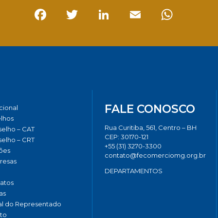
Facebook
Twitter
LinkedIn
Email
Whats
FALE CONOSCO
ucional
lhos
Rua Curitiba, 561, Centro – BH
elho – CAT
CEP: 30170-121
elho – CRT
+55 (31) 3270-3300
ões
contato@fecomerciomg.org.br
resas
DEPARTAMENTOS
catos
as
al do Representado
to