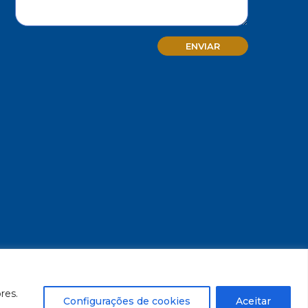
MG - CNPJ/MF 17.271.982/0001-59
res.
Configurações de cookies
Aceitar