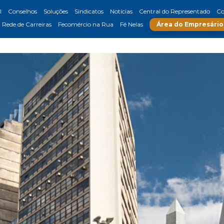
l
Conselhos
Soluções
Sindicatos
Notícias
Central do Representado
Co
Rede de Carreiras
Fecomércio na Rua
Fé Nelas
Área do Empresário