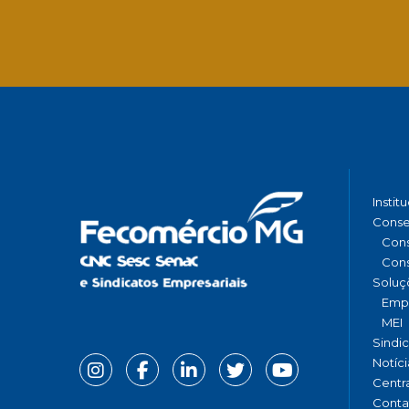
Instit
Conse
Cons
Cons
Soluç
Emp
MEI
Sindi
Notíci
Centr
Conta