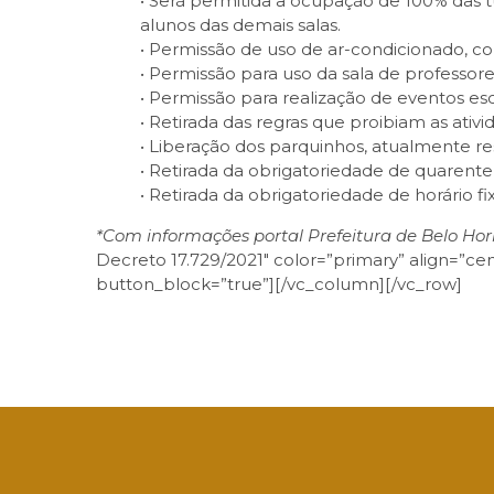
• Será permitida a ocupação de 100% das
alunos das demais salas.
• Permissão de uso de ar-condicionado, c
• Permissão para uso da sala de professor
• Permissão para realização de eventos es
• Retirada das regras que proibiam as ativ
• Liberação dos parquinhos, atualmente res
• Retirada da obrigatoriedade de quarenten
• Retirada da obrigatoriedade de horário f
*Com informações portal Prefeitura de Belo Hor
Decreto 17.729/2021″ color=”primary” align=”
button_block=”true”][/vc_column][/vc_row]
Facebook
Twitter
LinkedIn
Email
What