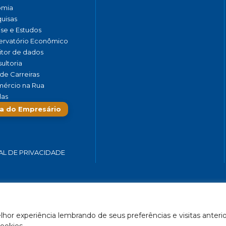
omia
uisas
ise e Estudos
rvatório Econômico
tor de dados
ultoria
de Carreiras
ércio na Rua
las
a do Empresário
AL DE PRIVACIDADE
 SERVIÇOS E TURISMO DO ESTADO DE MINAS GERAIS – FECOMÉRCIO-
hor experiência lembrando de seus preferências e visitas anterio
Feito por Célula 21
ookies.