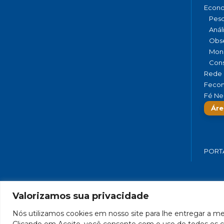
Econ
Pesq
Anál
Obse
Moni
Cons
Rede 
Fecom
Fé Ne
Áre
PORT
Valorizamos sua privacidade
FEDERAÇÃO DO COMÉRCIO DE BENS,
Nós utilizamos cookies em nosso site para lhe entregar a mel
Clicando em Aceito, você consente com o uso de todos os c