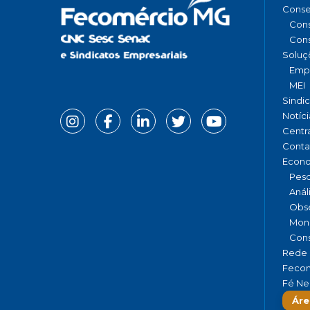
Conse
Cons
Cons
Soluç
Emp
MEI
Sindi
Notíci
Centr
Conta
Econ
Pesq
Anál
Obse
Moni
Cons
Rede 
Fecom
Fé Ne
Áre