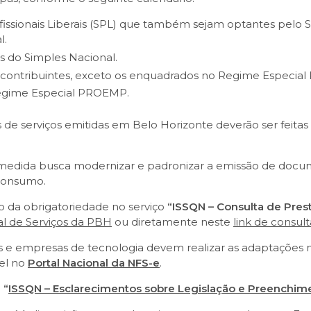
issionais Liberais (SPL) que também sejam optantes pelo 
l.
 do Simples Nacional.
 contribuintes, exceto os enquadrados no Regime Especia
Regime Especial PROEMP.
ais de serviços emitidas em Belo Horizonte deverão ser feit
 medida busca modernizar e padronizar a emissão de docum
 consumo.
io da obrigatoriedade no serviço
“ISSQN – Consulta de Prest
al de Serviços da PBH
ou diretamente neste
link de consult
os e empresas de tecnologia devem realizar as adaptações 
el no
Portal Nacional da NFS-e
.
l
“
ISSQN – Esclarecimentos sobre Legislação e Preenchi