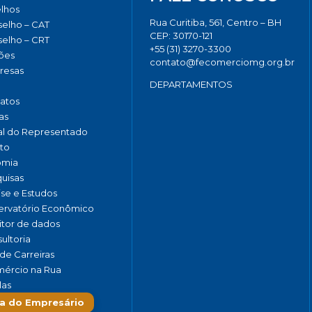
lhos
Rua Curitiba, 561, Centro – BH
elho – CAT
CEP: 30170-121
elho – CRT
+55 (31) 3270-3300
ões
contato@fecomerciomg.org.br
resas
DEPARTAMENTOS
catos
as
al do Representado
to
omia
uisas
ise e Estudos
rvatório Econômico
tor de dados
ultoria
de Carreiras
ércio na Rua
las
a do Empresário