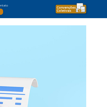
ntato
Convenções
Coletivas