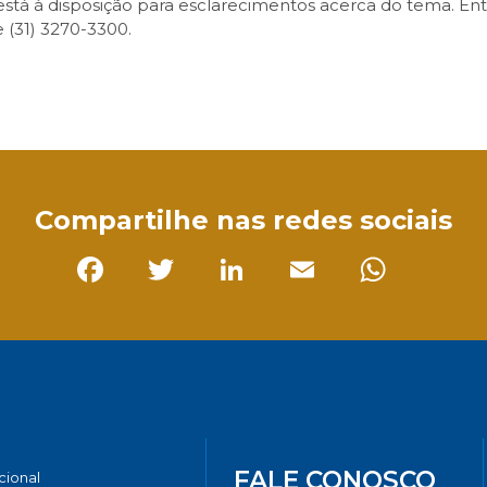
 está à disposição para esclarecimentos acerca do tema. E
 (31) 3270-3300.
sApp
Compartilhe nas redes sociais
Facebook
Twitter
LinkedIn
Email
Whats
FALE CONOSCO
ucional