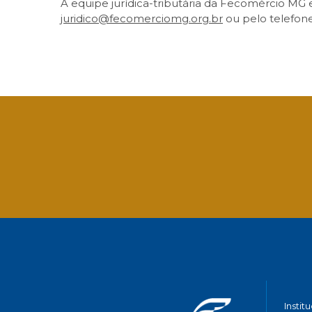
A equipe jurídica-tributária da Fecomércio MG
juridico@fecomerciomg.org.br
ou pelo telefone
Facebook
Twitter
LinkedIn
Email
What
Instit