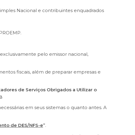
Simples Nacional e contribuintes enquadrados
l PROEMP.
as exclusivamente pelo emissor nacional,
entos fiscais, além de preparar empresas e
adores de Serviços Obrigados a Utilizar o
a
.
necessárias em seus sistemas o quanto antes. A
mento de DES/NFS-e
”
.