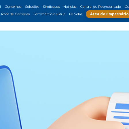
l
Conselhos
Soluções
Sindicatos
Notícias
Central do Representado
Co
Rede de Carreiras
Fecomércio na Rua
Fé Nelas
Área do Empresário