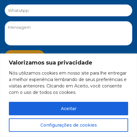
Valorizamos sua privacidade
Nós utilizamos cookies em nosso site para lhe entregar
PORTAL DE PRIVACIDADE
a melhor experiência lembrando de seus preferências e
visitas anteriores. Clicando em Aceito, você consente
com o uso de todos os cookies.
FEDERAÇÃO DO COMÉRCIO DE BENS, SERVIÇOS E TURISMO
DO ESTADO DE MINAS GERAIS – FECOMÉRCIO-MG - CNPJ/MF
Aceitar
17.271.982/0001-59
Feito por Célula 21
Configurações de cookies