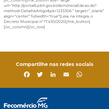
[vc_column][mk_button size=”large”
url=”http://portal6.pbh.gov.br/dom/iniciaEdicao.do?
method=DetalheArtigo&pk=1233306 ” target=”_blank”
align=”center” fullwidth=”true”]Leia, na íntegra, o
Decreto Municipal nº 17.430/2020[/mk_button]
[/vc_column][/vc_row]
Facebook
Twitter
LinkedIn
Email
WhatsApp
Compartilhe nas redes sociais
Facebook
Twitter
LinkedIn
Email
Whats