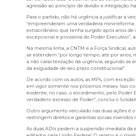
agressão ao princípio de divisão e integração h
Para o partido, não há urgência a justificar a 
“empreenderam uma verdadeira minirreforma pre
extraordinário que tenha surgido após anos de v
excepcional e provisória do Poder Executivo”, a
Na mesma linha, a CNTM e a Força Sindical, auto
se estendem “por longo tempo, até por anos, mu
a não caracterização da urgência, segundo as en
da exiguidade de seu prazo constitucional”.
De acordo com os autos, as MPs, com exceção da
em vigor somente nos próximos meses. Isso com
evidente, no caso, o excedimento, pelo Poder E
verdadeiro excesso de Poder”, conclui o Solidar
Outro argumento veiculado nas duas ações é o 
restringem direitos e garantias sociais inserid
As duas ADIs pedem a suspensão imediata da efi
editados pela União Federal. O relator é o minis