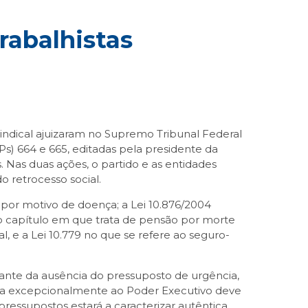
rabalhistas
indical ajuizaram no Supremo Tribunal Federal
Ps) 664 e 665, editadas pela presidente da
s. Nas duas ações, o partido e as entidades
 retrocesso social.
 por motivo de doença; a Lei 10.876/2004
no capítulo em que trata de pensão por morte
, e a Lei 10.779 no que se refere ao seguro-
 diante da ausência do pressuposto de urgência,
buída excepcionalmente ao Poder Executivo deve
ressupostos estará a caracterizar autêntica