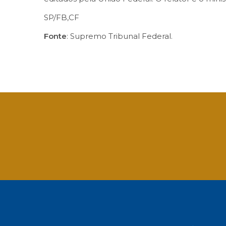
SP/FB,CF
Fonte
: Supremo Tribunal Federal.
Facebook
Twitter
LinkedIn
Email
What