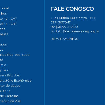
FALE CONOSCO
ucional
lhos
Rua Curitiba, 561, Centro – BH
elho – CAT
CEP: 30170-121
elho – CRT
+55 (31) 3270-3300
ões
contato@fecomerciomg.org.br
resas
DEPARTAMENTOS
catos
as
al do Representado
to
omia
uisas
ise e Estudos
rvatório Econômico
tor de dados
ultoria
de Carreiras
ércio na Rua