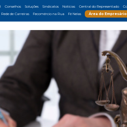
l
Conselhos
Soluções
Sindicatos
Notícias
Central do Representado
Co
Rede de Carreiras
Fecomércio na Rua
Fé Nelas
Área do Empresário