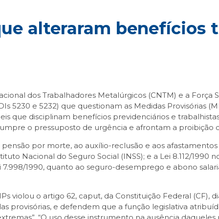
e alteraram benefícios t
acional dos Trabalhadores Metalúrgicos (CNTM) e a Força S
ADIs 5230 e 5232) que questionam as Medidas Provisórias (M
leis que disciplinam benefícios previdenciários e trabalhista
umpre o pressuposto de urgência e afrontam a proibição do
à pensão por morte, ao auxílio-reclusão e aos afastamentos
tuto Nacional do Seguro Social (INSS); e a Lei 8.112/1990 
i 7.998/1990, quanto ao seguro-desemprego e abono salarial
s violou o artigo 62,
caput
, da Constituição Federal (CF),
das provisórias, e defendem que a função legislativa atri
extremas”. “O uso desse instrumento na ausência daqueles p