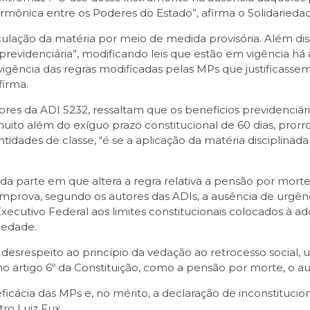
armônica entre os Poderes do Estado”, afirma o Solidarieda
veiculação da matéria por meio de medida provisória. Além d
videnciária”, modificando leis que estão em vigência há a
igência das regras modificadas pelas MPs que justificassem
firma.
res da ADI 5232, ressaltam que os benefícios previdenciári
ito além do exíguo prazo constitucional de 60 dias, prorro
tidades de classe, “é se a aplicação da matéria disciplinad
 parte em que altera a regra relativa a pensão por morte, 
prova, segundo os autores das ADIs, a ausência de urgênc
xecutivo Federal aos limites constitucionais colocados à a
iedade.
desrespeito ao princípio da vedação ao retrocesso social,
os no artigo 6º da Constituição, como a pensão por morte, o
cácia das MPs e, no mérito, a declaração de inconstituciona
tro Luiz Fux.