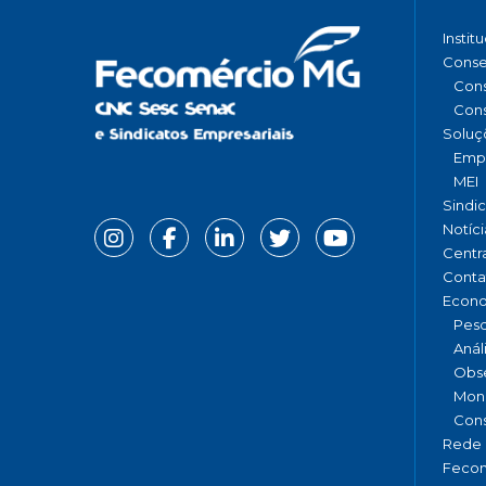
Instit
Conse
Cons
Cons
Soluç
Emp
MEI
Sindi
Notíci
Centr
Conta
Econ
Pesq
Anál
Obse
Moni
Cons
Rede 
Fecom