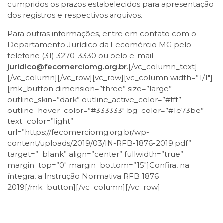
cumpridos os prazos estabelecidos para apresentação
dos registros e respectivos arquivos.
Para outras informações, entre em contato com o
Departamento Jurídico da Fecomércio MG pelo
telefone (31) 3270-3330 ou pelo e-mail
juridico@fecomerciomg.org.br
.[/vc_column_text]
[/vc_column][/vc_row][vc_row][vc_column width=”1/1″]
[mk_button dimension=”three” size=”large”
outline_skin=”dark” outline_active_color=”#fff”
outline_hover_color=”#333333″ bg_color=”#1e73be”
text_color=”light”
url=”https://fecomerciomg.org.br/wp-
content/uploads/2019/03/IN-RFB-1876-2019.pdf”
target=”_blank” align=”center” fullwidth=”true”
margin_top=”0″ margin_bottom=”15″]Confira, na
íntegra, a Instrução Normativa RFB 1876
2019[/mk_button][/vc_column][/vc_row]