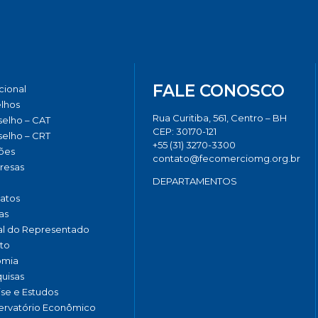
FALE CONOSCO
ucional
lhos
Rua Curitiba, 561, Centro – BH
elho – CAT
CEP: 30170-121
elho – CRT
+55 (31) 3270-3300
ões
contato@fecomerciomg.org.br
resas
DEPARTAMENTOS
catos
as
al do Representado
to
omia
uisas
ise e Estudos
rvatório Econômico