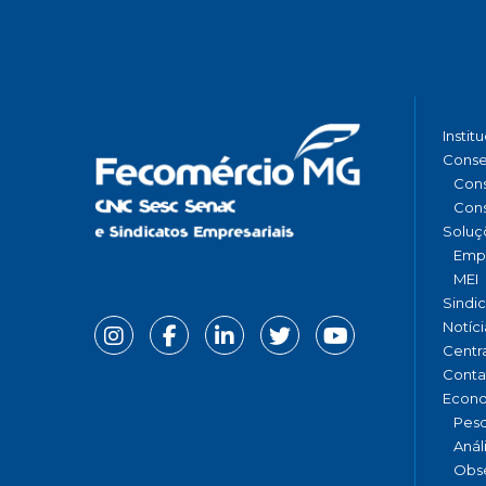
Instit
Conse
Cons
Cons
Soluç
Emp
MEI
Sindi
Notíci
Centr
Conta
Econ
Pesq
Anál
Obse