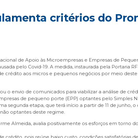
ulamenta critérios do Pr
cional de Apoio às Microempresas e Empresas de Pequeno 
usada pelo Covid-19. A medida, instaurada pela Portaria RFB
e crédito aos micros e pequenos negócios por meio deste
ciou o envio de comunicados para viabilizar a análise de cré
mpresas de pequeno porte (EPP) optantes pelo Simples Nac
a segunda etapa, que terá início a partir de 11 de junho, 
 não optantes deste regime.
me Almeida, avalia positivamente os esforços em torno d
e crédito, pois reúne baixo custo, condições satisfatórias 