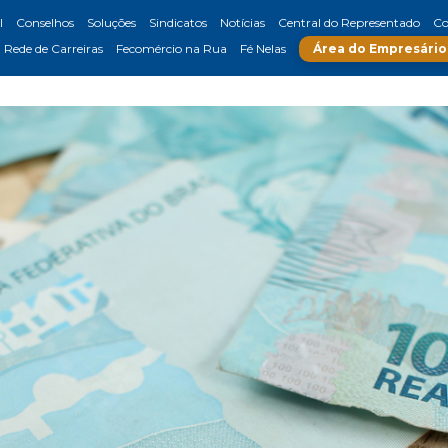
l
Conselhos
Soluções
Sindicatos
Notícias
Central do Representado
Co
Rede de Carreiras
Fecomércio na Rua
Fé Nelas
Área do Empresário