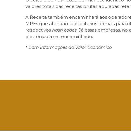
valores totais das receitas brutas apuradas ref
A Receita também encaminhará aos operadores 
MPEs que atendam aos critérios formais para o
respectivos
hash codes
. Já essas empresas, no 
eletrônico a ser encaminhado.
* Com informações do Valor Econômico
Facebook
Twitter
LinkedIn
Email
What