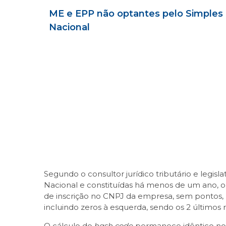
ME e EPP não optantes pelo Simples
Nacional
Segundo o consultor jurídico tributário e legi
Nacional e constituídas há menos de um ano, 
de inscrição no CNPJ da empresa, sem pontos, ba
incluindo zeros à esquerda, sendo os 2 últimos 
O cálculo do
hash code
permanece idêntico no 