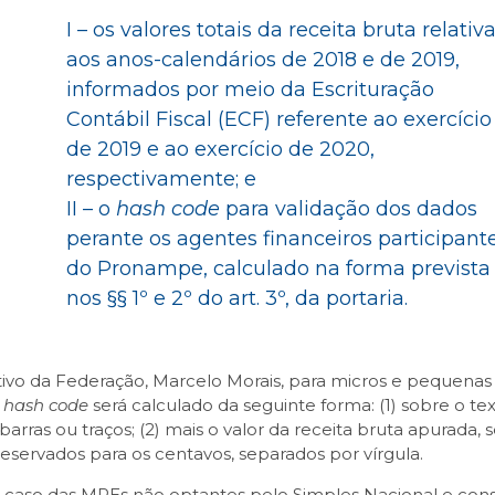
I – os valores totais da receita bruta relativ
aos anos-calendários de 2018 e de 2019,
informados por meio da Escrituração
Contábil Fiscal (ECF) referente ao exercício
de 2019 e ao exercício de 2020,
respectivamente; e
II – o
hash code
para validação dos dados
perante os agentes financeiros participant
do Pronampe, calculado na forma prevista
nos §§ 1º e 2º do art. 3º, da portaria.
slativo da Federação, Marcelo Morais, para micros e pequen
o
hash code
será calculado da seguinte forma: (1) sobre o
rras ou traços; (2) mais o valor da receita bruta apurada,
reservados para os centavos, separados por vírgula.
caso das MPEs não optantes pelo Simples Nacional e const