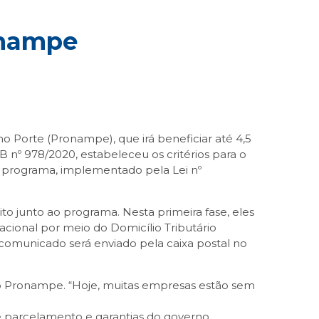
onampe
Porte (Pronampe), que irá beneficiar até 4,5
 nº 978/2020, estabeleceu os critérios para o
 programa, implementado pela Lei nº
dito junto ao programa. Nesta primeira fase, eles
ional por meio do Domicílio Tributário
o comunicado será enviado pela caixa postal no
o Pronampe. “Hoje, muitas empresas estão sem
de parcelamento e garantias do governo,