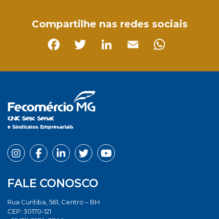
Compartilhe nas redes sociais
Facebook
Twitter
LinkedIn
Email
Whats
FALE CONOSCO
Rua Curitiba, 561, Centro – BH
CEP: 30170-121