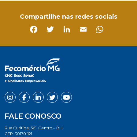
Compartilhe nas redes sociais
Facebook
Twitter
LinkedIn
Email
Whats
FALE CONOSCO
Rua Curitiba, 561, Centro – BH
CEP: 30170-121