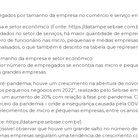
gados por tamanho da empresa no comércio e serviço entr
 e setor econômico (Fonte: https://datampe.sebrae.com.b
ordados no setor de serviços, há maior quantidade de em
ro de funcionário nas micro, pequenas e médias empresas, o
lisados, o que também é descrito na tabela que representa
amanho da empresa e setor econômico
aior número de empregados se encontra nas micro e peque
as grandes empresas.
ré-pandemia, houve um crescimento na abertura de novo
ovos pequenos negócios em 2022”, realizado pelo Sebrae em 
, um aumento de 20% com relação à fase pré-pandemia. C
ceio da pandemia – onde a insegurança causada pela COVID
elecimentos de micro e pequenas empresas, entre os anos 
e: https://datampe.sebrae.com.br/)
possível observar que houve um grande salto no número 
enas empresas seguiram uma tendência de crescimento c