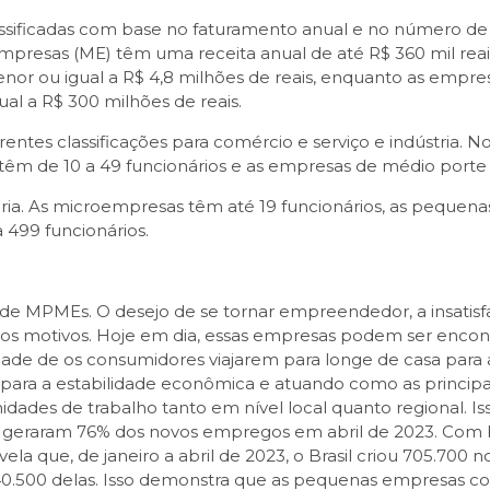
ssificadas com base no faturamento anual e no número d
oempresas (ME) têm uma receita anual de até R$ 360 mil re
enor ou igual a R$ 4,8 milhões de reais, enquanto as emp
al a R$ 300 milhões de reais.
tes classificações para comércio e serviço e indústria. N
têm de 10 a 49 funcionários e as empresas de médio porte 
varia. As microempresas têm até 19 funcionários, as pequen
499 funcionários.
de MPMEs. O desejo de se tornar empreendedor, a insatisf
dos motivos. Hoje em dia, essas empresas podem ser encon
idade de os consumidores viajarem para longe de casa p
o para a estabilidade econômica e atuando como as principa
dades de trabalho tanto em nível local quanto regional. I
 geraram 76% dos novos empregos em abril de 2023. Com 
a que, de janeiro a abril de 2023, o Brasil criou 705.700
.500 delas. Isso demonstra que as pequenas empresas co