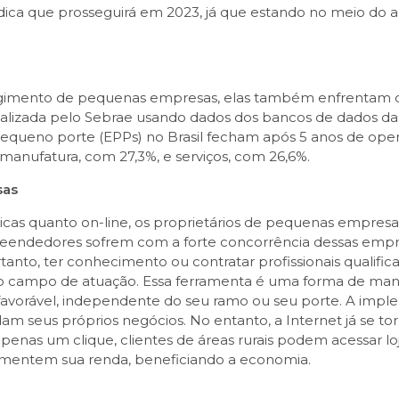
ndica que prosseguirá em 2023, já que estando no meio do
rgimento de pequenas empresas, elas também enfrentam des
alizada pelo Sebrae usando dados dos bancos de dados da 
queno porte (EPPs) no Brasil fecham após 5 anos de oper
manufatura, com 27,3%, e serviços, com 26,6%.
sas
icas quanto on-line, os proprietários de pequenas empresa
reendedores sofrem com a forte concorrência dessas empr
tanto, ter conhecimento ou contratar profissionais qualific
r o campo de atuação. Essa ferramenta é uma forma de man
favorável, independente do seu ramo ou seu porte. A im
seus próprios negócios. No entanto, a Internet já se to
enas um clique, clientes de áreas rurais podem acessar lo
mentem sua renda, beneficiando a economia.