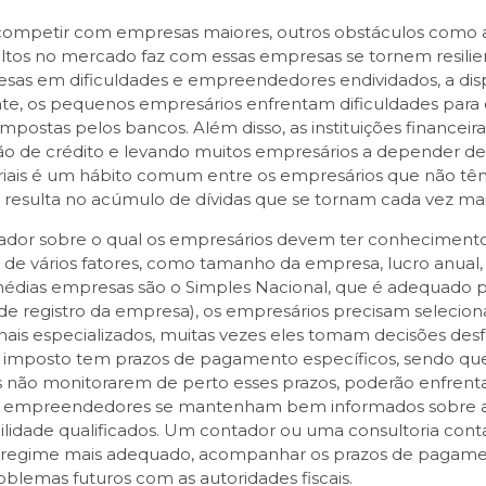
competir com empresas maiores, outros obstáculos como a 
s altos no mercado faz com essas empresas se tornem resil
sas em dificuldades e empreendedores endividados, a disp
te, os pequenos empresários enfrentam dificuldades para o
 impostas pelos bancos. Além disso, as instituições finance
o de crédito e levando muitos empresários a depender de 
sariais é um hábito comum entre os empresários que não t
esulta no acúmulo de dívidas que se tornam cada vez mais 
dor sobre o qual os empresários devem ter conhecimento. N
de vários fatores, como tamanho da empresa, lucro anual, p
ias empresas são o Simples Nacional, que é adequado pa
 registro da empresa), os empresários precisam seleciona
ionais especializados, muitas vezes eles tomam decisões de
a imposto tem prazos de pagamento específicos, sendo que
não monitorarem de perto esses prazos, poderão enfrentar
s empreendedores se mantenham bem informados sobre as 
lidade qualificados. Um contador ou uma consultoria contáb
 o regime mais adequado, acompanhar os prazos de pagame
oblemas futuros com as autoridades fiscais.