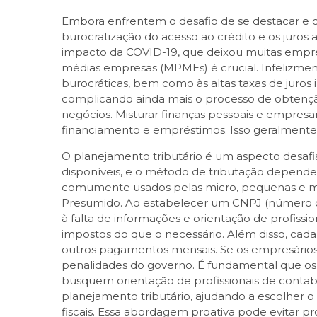
Embora enfrentem o desafio de se destacar e 
burocratização do acesso ao crédito e os juro
impacto da COVID-19, que deixou muitas empre
médias empresas (MPMEs) é crucial. Infelizmen
burocráticas, bem como às altas taxas de juros
complicando ainda mais o processo de obtençã
negócios. Misturar finanças pessoais e empre
financiamento e empréstimos. Isso geralmente r
O planejamento tributário é um aspecto desafia
disponíveis, e o método de tributação depende 
comumente usados pelas micro, pequenas e méd
Presumido. Ao estabelecer um CNPJ (número de
à falta de informações e orientação de profiss
impostos do que o necessário. Além disso, cad
outros pagamentos mensais. Se os empresários 
penalidades do governo. É fundamental que o
busquem orientação de profissionais de contabi
planejamento tributário, ajudando a escolher
fiscais. Essa abordagem proativa pode evitar pr