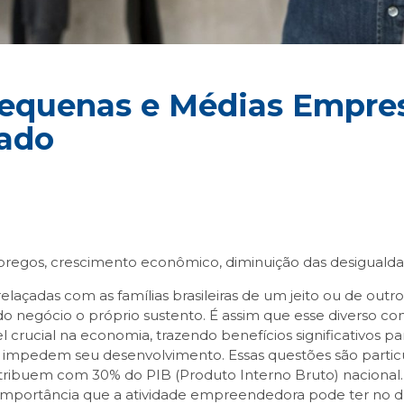
 Pequenas e Médias Empr
ado
egos, crescimento econômico, diminuição das desigualdade
açadas com as famílias brasileiras de um jeito ou de outr
o negócio o próprio sustento. É assim que esse diverso co
rucial na economia, trazendo benefícios significativos pa
e impedem seu desenvolvimento. Essas questões são parti
ibuem com 30% do PIB (Produto Interno Bruto) nacional.
portância que a atividade empreendedora pode ter no d