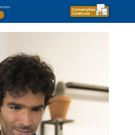
ntato
Convenções
Coletivas