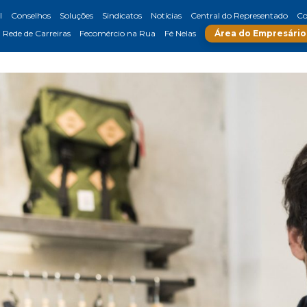
l
Conselhos
Soluções
Sindicatos
Notícias
Central do Representado
Co
Rede de Carreiras
Fecomércio na Rua
Fé Nelas
Área do Empresário