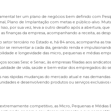
fundamental ter um plano de negócios bem definido com Pes
ional, Plano de Implantação com metas e público-alvo. Mu
Isso, por sua vez, leva a outro desafio após a abertura, qu
s finanças da empresa, acompanhando a receita, as despes
 setor terciário no Estado e, há 84 anos, acompanha as 
 se reinventar a cada dia, gerando renda e impulsionando 
bilidade e longevidade das micro, pequenas e médias empr
os sociais Sesc e Senac, às empresas filiadas aos sindica
alidade de vida, saúde e bem-estar dos empregados do seto
is nas rápidas mudanças do mercado atual e nas demandas
rtunidades e desenvolvendo produtos ou serviços exclusiv
extremamente competitivo, as Micro, Pequenas e Médias 