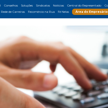
l
Conselhos
Soluções
Sindicatos
Notícias
Central do Representado
Co
Rede de Carreiras
Fecomércio na Rua
Fé Nelas
Área do Empresário