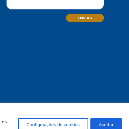
MG - CNPJ/MF 17.271.982/0001-59
res.
Configurações de cookies
Aceitar