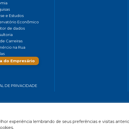
omia
uisas
ise e Estudos
rvatório Econômico
tor de dados
ultoria
de Carreiras
ércio na Rua
las
a do Empresário
AL DE PRIVACIDADE
 SERVIÇOS E TURISMO DO ESTADO DE MINAS GERAIS – FECOMÉRCIO-
hor experiência lembrando de seus preferências e visitas anterio
Feito por Célula 21
ookies.