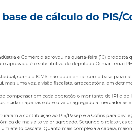
 base de cálculo do PIS/C
stria e Comércio aprovou na quarta-feira (10) proposta qu
exto aprovado é o substitutivo do deputado Osmar Terra (P
stadual, como o ICMS, não pode entrar como base para calc
, mais uma vez, a visão fiscalista, arrecadatória, em detrime
to de compensar em cada operação o montante de IPI e de IC
s incidam apenas sobre o valor agregado a mercadorias e 
truturaram a contribuição ao PIS/Pasep e a Cofins para privil
mica de mais alto valor agregado. Segundo o relator, as c
e um efeito cascata. Quanto mais complexa a cadeia, maiore