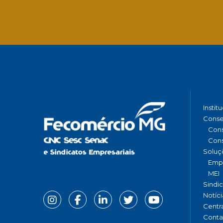
Instit
Conse
Cons
Cons
Soluç
Emp
MEI
Sindi
Notíci
Centr
Conta