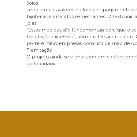
Joias
Terra tirou os valores da folha de pagamento e
bijuterias e artefatos semelhantes. O texto in
joias.
“Essas medidas são fundamentais para que o se
tributação excessiva”, afirmou. De acordo co
porte e microempresas com uso de mão de ob
Tramitação
O projeto ainda será analisado em caráter concl
de Cidadania.
Facebook
Twitter
LinkedIn
Email
What