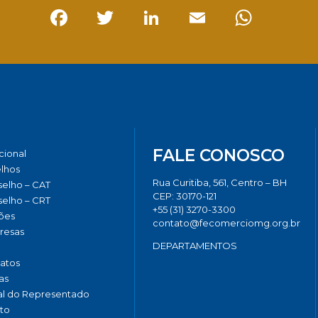
Facebook
Twitter
LinkedIn
Email
Whats
FALE CONOSCO
ucional
lhos
Rua Curitiba, 561, Centro – BH
elho – CAT
CEP: 30170-121
elho – CRT
+55 (31) 3270-3300
ões
contato@fecomerciomg.org.br
resas
DEPARTAMENTOS
catos
as
al do Representado
to