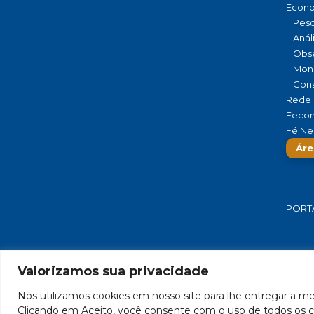
Econ
Pesq
Anál
Obse
Moni
Cons
Rede 
Fecom
Fé Ne
Áre
PORT
Valorizamos sua privacidade
FEDERAÇÃO DO COMÉRCIO DE BENS,
Nós utilizamos cookies em nosso site para lhe entregar a mel
Clicando em Aceito, você consente com o uso de todos os c