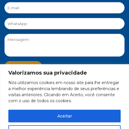
Valorizamos sua privacidade
Nós utilizamos cookies em nosso site para lhe entregar
PORTAL DE PRIVACIDADE
a melhor experiência lembrando de seus preferências e
visitas anteriores. Clicando em Aceito, você consente
com o uso de todos os cookies.
FEDERAÇÃO DO COMÉRCIO DE BENS, SERVIÇOS E TURISMO
DO ESTADO DE MINAS GERAIS – FECOMÉRCIO-MG - CNPJ/MF
Aceitar
17.271.982/0001-59
Feito por Célula 21