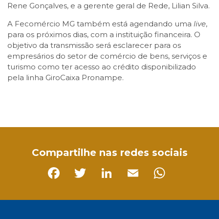
Rene Gonçalves, e a gerente geral de Rede, Lilian Silva.
A Fecomércio MG também está agendando uma
live
,
para os próximos dias, com a instituição financeira. O
objetivo da transmissão será esclarecer para os
empresários do setor de comércio de bens, serviços e
turismo como ter acesso ao crédito disponibilizado
pela linha GiroCaixa Pronampe.
Facebook
Twitter
LinkedIn
Email
WhatsApp
Compartilhe nas redes sociais
Facebook
Twitter
LinkedIn
Email
Whats