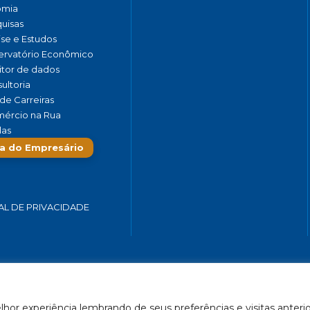
omia
uisas
ise e Estudos
rvatório Econômico
tor de dados
ultoria
de Carreiras
ércio na Rua
las
a do Empresário
AL DE PRIVACIDADE
 SERVIÇOS E TURISMO DO ESTADO DE MINAS GERAIS – FECOMÉRCIO-
hor experiência lembrando de seus preferências e visitas anterio
Feito por Célula 21