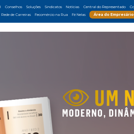
l
Conselhos
Soluções
Sindicatos
Notícias
Central do Representado
Co
Rede de Carreiras
Fecomércio na Rua
Fé Nelas
Área do Empresário