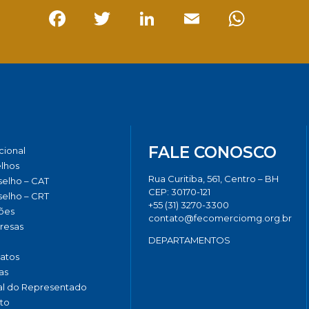
Facebook
Twitter
LinkedIn
Email
Whats
FALE CONOSCO
ucional
lhos
Rua Curitiba, 561, Centro – BH
elho – CAT
CEP: 30170-121
elho – CRT
+55 (31) 3270-3300
ões
contato@fecomerciomg.org.br
resas
DEPARTAMENTOS
catos
as
al do Representado
to