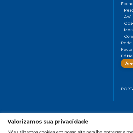
Econ
Pesq
Anál
Obse
Moni
Cons
Rede 
Fecom
Fé Ne
Áre
PORT
Valorizamos sua privacidade
FEDERAÇÃO DO COMÉRCIO DE BENS,
Nós utilizamos cookies em nosso site para lhe entregar a mel