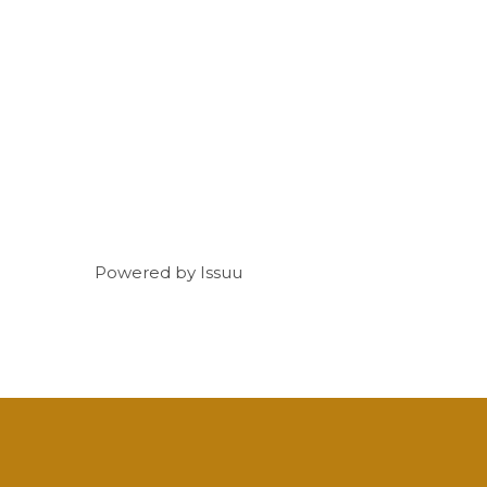
Powered by
Issuu
Facebook
Twitter
LinkedIn
Email
What