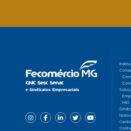
Instit
Conse
Cons
Cons
Soluç
Emp
MEI
Sindi
Notíci
Centr
Conta