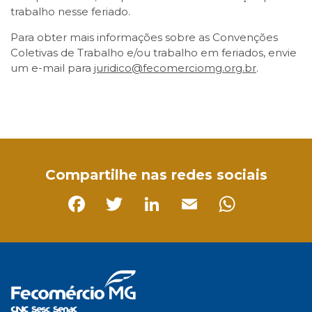
trabalho nesse feriado.
Para obter mais informações sobre as Convenções
Coletivas de Trabalho e/ou trabalho em feriados, envie
um e-mail para
juridico@fecomerciomg.org.br
.
Facebook
Twitter
LinkedIn
Email
WhatsApp
Compartilhe nas redes sociais
Facebook
Twitter
LinkedIn
Email
Whats