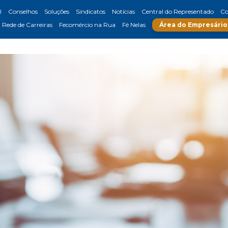
l
Conselhos
Soluções
Sindicatos
Notícias
Central do Representado
Co
Rede de Carreiras
Fecomércio na Rua
Fé Nelas
Área do Empresário