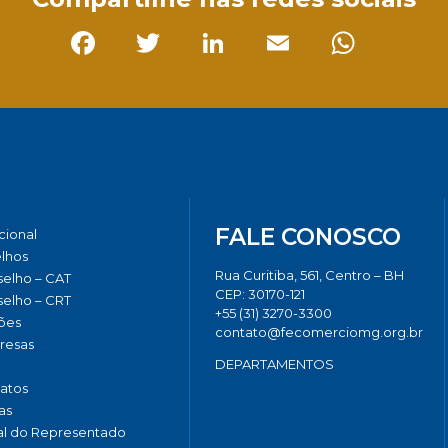
Facebook
Twitter
LinkedIn
Email
Whats
FALE CONOSCO
ucional
lhos
Rua Curitiba, 561, Centro – BH
elho – CAT
CEP: 30170-121
elho – CRT
+55 (31) 3270-3300
ões
contato@fecomerciomg.org.br
resas
DEPARTAMENTOS
catos
as
al do Representado