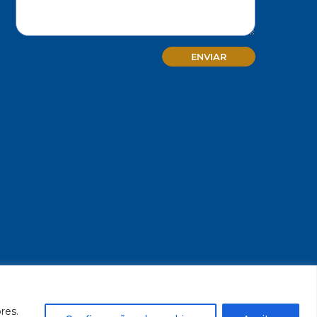
MG - CNPJ/MF 17.271.982/0001-59
res.