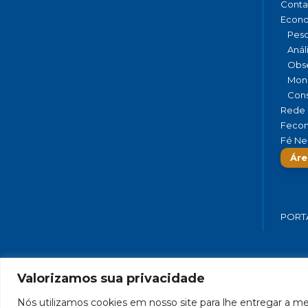
Conta
Econ
Pesq
Anál
Obse
Moni
Cons
Rede 
Fecom
Fé Ne
Áre
PORT
Valorizamos sua privacidade
FEDERAÇÃO DO COMÉRCIO DE BENS,
Nós utilizamos cookies em nosso site para lhe entregar a mel