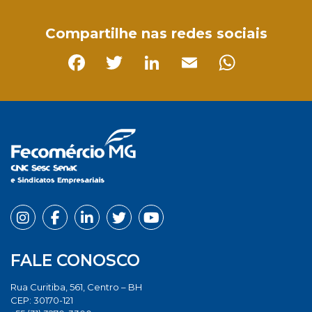
Compartilhe nas redes sociais
Facebook
Twitter
LinkedIn
Email
Whats
FALE CONOSCO
Rua Curitiba, 561, Centro – BH
CEP: 30170-121