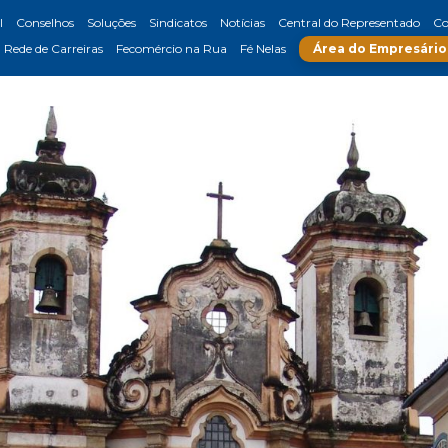
l
Conselhos
Soluções
Sindicatos
Notícias
Central do Representado
Co
Rede de Carreiras
Fecomércio na Rua
Fé Nelas
Área do Empresário