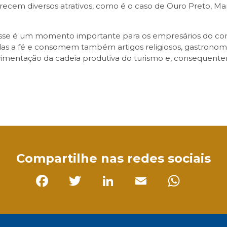
recem diversos atrativos, como é o caso de Ouro Preto, Mari
se é um momento importante para os empresários do comérc
as a fé e consomem também artigos religiosos, gastronomia,
movimentação da cadeia produtiva do turismo e, conseque
sApp
Compartilhe nas redes sociais
Facebook
Twitter
LinkedIn
Email
Whats