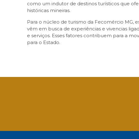
como um indutor de destinos turísticos que ofe
históricas mineiras.
Para o núcleo de turismo da Fecomércio MG, es
vêm em busca de experiências e vivencias ligad
e serviços. Esses fatores contribuem para a 
para o Estado.
Facebook
Twitter
LinkedIn
Email
What