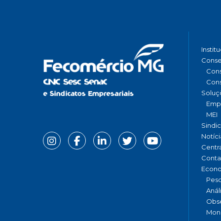
Instit
Conse
Cons
Cons
Soluç
Emp
MEI
Sindi
Notíci
Centr
Conta
Econ
Pesq
Anál
Obse
Moni