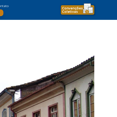
ntato
Convenções
Coletivas