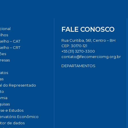
FALE CONOSCO
ucional
lhos
Rua Curitiba, 561, Centro – BH
elho – CAT
CEP: 30170-121
elho – CRT
+55 (31) 3270-3300
ões
contato@fecomerciomg.org.br
resas
DEPARTAMENTOS
catos
as
al do Representado
to
omia
uisas
ise e Estudos
rvatório Econômico
tor de dados