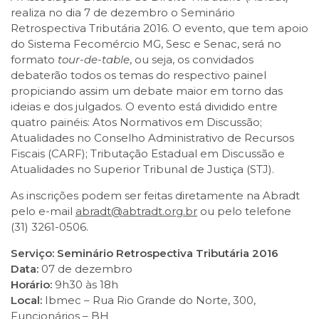
realiza no dia 7 de dezembro o Seminário
Retrospectiva Tributária 2016. O evento, que tem apoio
do Sistema Fecomércio MG, Sesc e Senac, será no
formato
tour-de-table
, ou seja, os convidados
debaterão todos os temas do respectivo painel
propiciando assim um debate maior em torno das
ideias e dos julgados. O evento está dividido entre
quatro painéis: Atos Normativos em Discussão;
Atualidades no Conselho Administrativo de Recursos
Fiscais (CARF); Tributação Estadual em Discussão e
Atualidades no Superior Tribunal de Justiça (STJ).
As inscrições podem ser feitas diretamente na Abradt
pelo e-mail
abradt@abtradt.org.br
ou pelo telefone
(31) 3261-0506.
Serviço: Seminário Retrospectiva Tributária 2016
Data:
07 de dezembro
Horário:
9h30 às 18h
Local:
Ibmec – Rua Rio Grande do Norte, 300,
Funcionários – BH