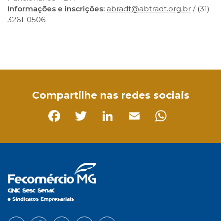
Informações e inscrições:
abradt@abtradt.org.br
/ (31)
3261-0506
Facebook
Twitter
LinkedIn
Email
WhatsApp
Compartilhe nas redes sociais
Facebook
Twitter
LinkedIn
Email
Whats