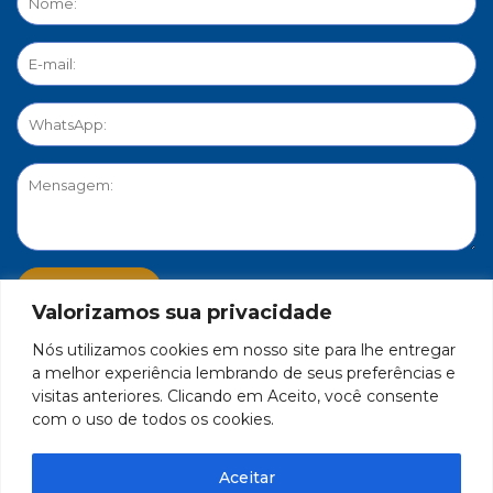
Valorizamos sua privacidade
Nós utilizamos cookies em nosso site para lhe entregar
PORTAL DE PRIVACIDADE
a melhor experiência lembrando de seus preferências e
visitas anteriores. Clicando em Aceito, você consente
com o uso de todos os cookies.
FEDERAÇÃO DO COMÉRCIO DE BENS, SERVIÇOS E TURISMO
DO ESTADO DE MINAS GERAIS – FECOMÉRCIO-MG - CNPJ/MF
Aceitar
17.271.982/0001-59