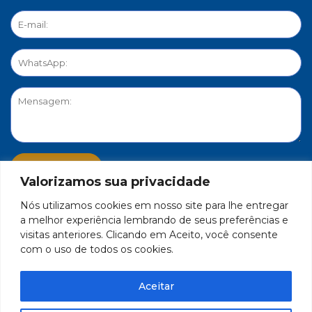
Valorizamos sua privacidade
Nós utilizamos cookies em nosso site para lhe entregar
PORTAL DE PRIVACIDADE
a melhor experiência lembrando de seus preferências e
visitas anteriores. Clicando em Aceito, você consente
com o uso de todos os cookies.
FEDERAÇÃO DO COMÉRCIO DE BENS, SERVIÇOS E TURISMO
DO ESTADO DE MINAS GERAIS – FECOMÉRCIO-MG - CNPJ/MF
Aceitar
17.271.982/0001-59