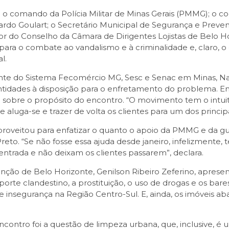
m o comando da Polícia Militar de Minas Gerais (PMMG); o
uardo Goulart; o Secretário Municipal de Segurança e Preve
etor do Conselho da Câmara de Dirigentes Lojistas de Belo 
 para o combate ao vandalismo e à criminalidade e, claro, 
l.
dente do Sistema Fecomércio MG, Sesc e Senac em Minas, N
tidades à disposição para o enfretamento do problema. Em
alou sobre o propósito do encontro. “O movimento tem o intu
e aluga-se e trazer de volta os clientes para um dos principa
proveitou para enfatizar o quanto o apoio da PMMG e da gu
to. “Se não fosse essa ajuda desde janeiro, infelizmente, 
ntrada e não deixam os clientes passarem”, declara.
nção de Belo Horizonte, Genilson Ribeiro Zeferino, aprese
porte clandestino, a prostituição, o uso de drogas e os ba
insegurança na Região Centro-Sul. E, ainda, os imóveis ab
encontro foi a questão de limpeza urbana, que, inclusive, 