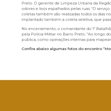
Preto. O gerente de Limpeza Urbana da Região d
odores e lixos espalhados pelas ruas. “O serviç
coletas também são realizadas todos os dias no fi
implantado também a coleta seletiva, que passar
No encerramento, o comandante do 1º Batalhão 
pela Polícia Militar no Barro Preto. “Ao longo d
pública, como operações internas para mapear 
Confira abaixo algumas fotos do encontro “M
Facebook
Twitter
LinkedIn
Email
What