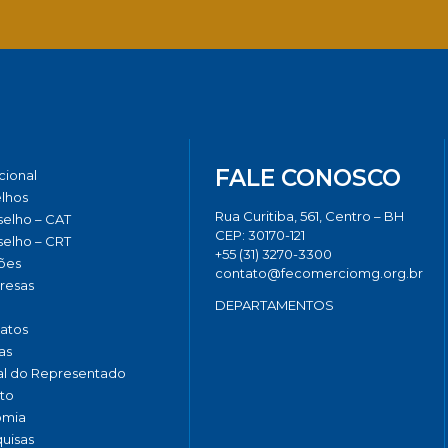
Facebook
Twitter
LinkedIn
Email
Whats
FALE CONOSCO
ucional
lhos
Rua Curitiba, 561, Centro – BH
elho – CAT
CEP: 30170-121
elho – CRT
+55 (31) 3270-3300
ões
contato@fecomerciomg.org.br
resas
DEPARTAMENTOS
catos
as
al do Representado
to
omia
uisas