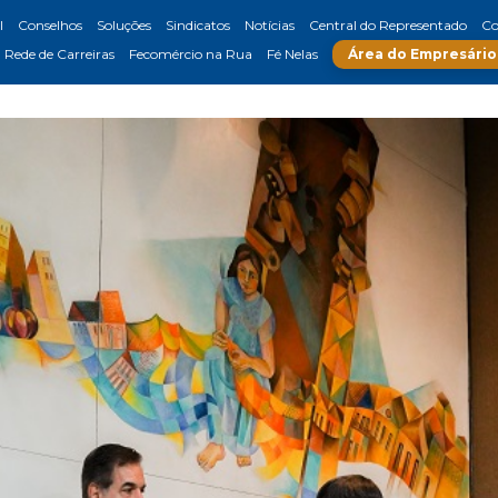
l
Conselhos
Soluções
Sindicatos
Notícias
Central do Representado
Co
Rede de Carreiras
Fecomércio na Rua
Fé Nelas
Área do Empresário