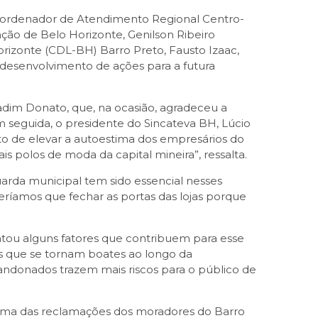
 coordenador de Atendimento Regional Centro-
nção de Belo Horizonte, Genilson Ribeiro
Horizonte (CDL-BH) Barro Preto, Fausto Izaac,
o desenvolvimento de ações para a futura
adim Donato, que, na ocasião, agradeceu a
 seguida, o presidente do Sincateva BH, Lúcio
ito de elevar a autoestima dos empresários do
is polos de moda da capital mineira”, ressalta.
arda municipal tem sido essencial nesses
teríamos que fechar as portas das lojas porque
ntou alguns fatores que contribuem para esse
res que se tornam boates ao longo da
andonados trazem mais riscos para o público de
é uma das reclamações dos moradores do Barro