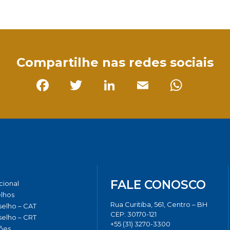
sApp
Compartilhe nas redes sociais
Facebook
Twitter
LinkedIn
Email
Whats
FALE CONOSCO
ucional
lhos
Rua Curitiba, 561, Centro – BH
elho – CAT
CEP: 30170-121
elho – CRT
+55 (31) 3270-3300
ões