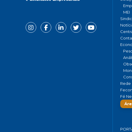
Emp
MEI
Sindi
Notíci
Centr
Conta
Econ
Pesq
Anál
Obse
Moni
Cons
Rede 
Fecom
Fé Ne
Áre
PORT