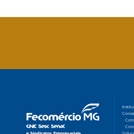
Facebook
Twitter
LinkedIn
Email
What
Instit
Conse
Cons
Cons
Soluç