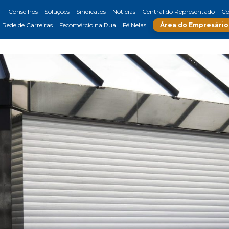
l
Conselhos
Soluções
Sindicatos
Notícias
Central do Representado
Co
Rede de Carreiras
Fecomércio na Rua
Fé Nelas
Área do Empresário