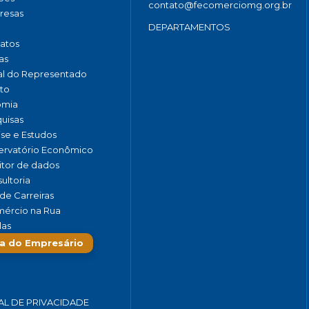
contato@fecomerciomg.org.br
resas
DEPARTAMENTOS
catos
as
al do Representado
to
omia
uisas
ise e Estudos
rvatório Econômico
tor de dados
ultoria
de Carreiras
ércio na Rua
las
a do Empresário
AL DE PRIVACIDADE