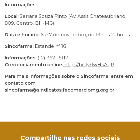
Informações:
Local:
Serraria Souza Pinto (Av. Assis Chateaubriand,
809. Centro. BH-MG)
Data e horário:
6 e 7 de novembro, de 13h às 21 horas
Sincofarma:
Estande nº 16
Informações:
(12) 3621-5117
Credenciamento online:
http://bit.ly/1wHkAqR
Para mais informações sobre o Sincofarma, entre em
contato com
sincofarma@sindicatos.fecomerciomg.org.br
Facebook
Twitter
LinkedIn
Email
WhatsApp
Compartilhe nas redes sociais