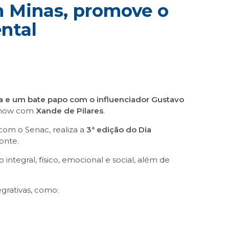
m Minas, promove o
ntal
a
e um bate papo com o influenciador
Gustavo
e show com
Xande de Pilares
.
om o Senac, realiza a
3ª edição do Dia
onte.
ntegral, físico, emocional e social, além de
egrativas, como: