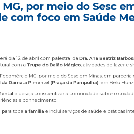
 MG, por meio do Sesc e
de com foco em Saúde Me
erá dia 12 de abril com palestra da
Dra. Ana Beatriz Barbos
ltural com a
Trupe do Balão Mágico
, atividades de lazer 
 Fecomércio MG, por meio do Sesc em Minas, em parceria c
alda Damata Pimentel (Praça da Pampulha)
, em Belo Horiz
ental
e deseja conscientizar a comunidade sobre o cuidado i
riências e conhecimento.
a
para
toda
a família
e inclui serviços de saúde e práticas int