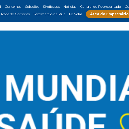
l
Conselhos
Soluções
Sindicatos
Notícias
Central do Representado
Co
Rede de Carreiras
Fecomércio na Rua
Fé Nelas
Área do Empresário