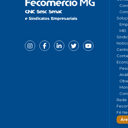
Cons
Cons
Soluç
Emp
MEI
Sindi
Notíci
Centr
Conta
Econ
Pesq
Anál
Obse
Moni
Cons
Rede 
Fecom
Fé Ne
Áre