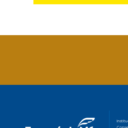
Facebook
Twitter
LinkedIn
Email
What
Instit
Conse