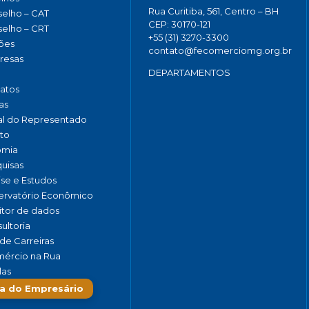
Rua Curitiba, 561, Centro – BH
elho – CAT
CEP: 30170-121
elho – CRT
+55 (31) 3270-3300
ões
contato@fecomerciomg.org.br
resas
DEPARTAMENTOS
catos
as
al do Representado
to
omia
uisas
ise e Estudos
rvatório Econômico
tor de dados
ultoria
de Carreiras
ércio na Rua
las
a do Empresário