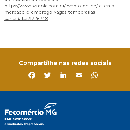
https://www.sympla.com.br/evento-online/sistema-
mercado-e-emprego-vagas-temporarias-
candidatos/1728748
Facebook
Twitter
LinkedIn
Email
WhatsApp
Compartilhe nas redes sociais
Facebook
Twitter
LinkedIn
Email
Whats