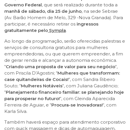
Governo Federal
, que será realizado durante toda a
manhã de sábado, dia 25 de junho
, na sede Sebrae
(Av. Barão Homem de Melo, 329 -Nova Granada). Para
participar, é necessário retirar os
ingressos
gratuitamente pelo
Sympla
.
Ao longo da programação, serão oferecidas palestras e
serviços de consultoria gratuitos para mulheres
empreendedoras, ou que querem empreender, a fim
de gerar renda e alcançar a autonomia econômica.
“
Criando uma proposta de valor para seu negócio
“,
com Priscila D’Agostini; “
Mulheres que transformam:
case quitandeiras
de Cocais!
“, com Sandra Ribeiro
Souto; “
Mulheres Notáveis
“, com Juliana Gaudêncio;
“
Planejamento financeiro familiar: se planejando hoje
para prosperar no futuro!
“, com Gleinda Aparecida
Ferreira de Aguiar, e “
Procura-se Inovadoras!
“, com
Karla Silva.
Também haverá espaço para atendimento corporativo
com quick massagem e dicas de automaquiagem,