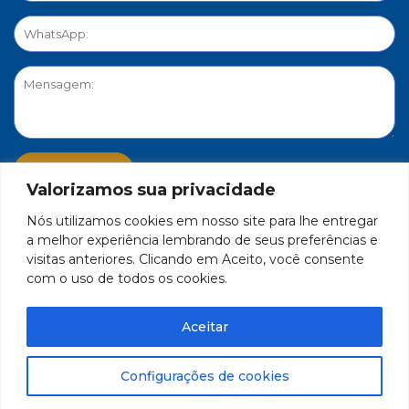
Valorizamos sua privacidade
Nós utilizamos cookies em nosso site para lhe entregar
PORTAL DE PRIVACIDADE
a melhor experiência lembrando de seus preferências e
visitas anteriores. Clicando em Aceito, você consente
com o uso de todos os cookies.
FEDERAÇÃO DO COMÉRCIO DE BENS, SERVIÇOS E TURISMO
DO ESTADO DE MINAS GERAIS – FECOMÉRCIO-MG - CNPJ/MF
Aceitar
17.271.982/0001-59
Feito por Célula 21
Configurações de cookies