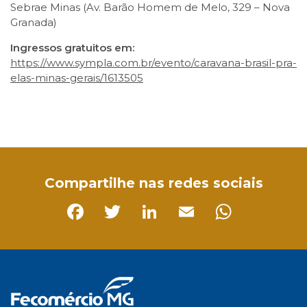
Sebrae Minas (Av. Barão Homem de Melo, 329 – Nova
Granada)
Ingressos gratuitos em:
https://www.sympla.com.br/evento/caravana-brasil-pra-
elas-minas-gerais/1613505
Facebook
Twitter
LinkedIn
Email
WhatsApp
Compartilhe nas redes sociais
Facebook
Twitter
LinkedIn
Email
Whats