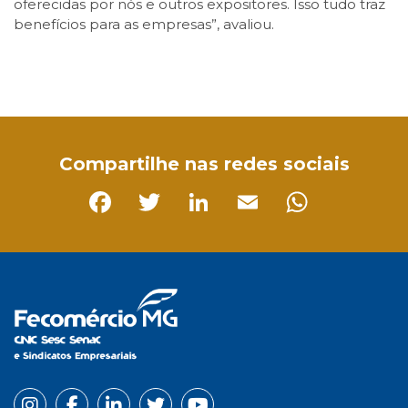
oferecidas por nós e outros expositores. Isso tudo traz
benefícios para as empresas”, avaliou.
Facebook
Twitter
LinkedIn
Email
WhatsApp
Compartilhe nas redes sociais
Facebook
Twitter
LinkedIn
Email
Whats