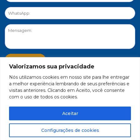
Valorizamos sua privacidade
Nós utilizamos cookies em nosso site para lhe entregar
PORTAL DE PRIVACIDADE
a melhor experiência lembrando de seus preferências e
visitas anteriores. Clicando em Aceito, você consente
com o uso de todos os cookies.
FEDERAÇÃO DO COMÉRCIO DE BENS, SERVIÇOS E TURISMO
DO ESTADO DE MINAS GERAIS – FECOMÉRCIO-MG - CNPJ/MF
Aceitar
17.271.982/0001-59
Feito por Célula 21
Configurações de cookies