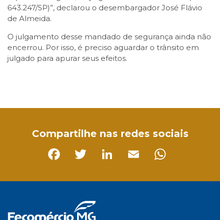
643.247/SP)”, declarou o desembargador José Flávio
de Almeida.
O julgamento desse mandado de segurança ainda não
encerrou. Por isso, é preciso aguardar o trânsito em
julgado para apurar seus efeitos.
Facebook
Twitter
LinkedIn
Email
WhatsApp
Compartilhe nas redes sociais
Facebook
Twitter
LinkedIn
Email
Whats