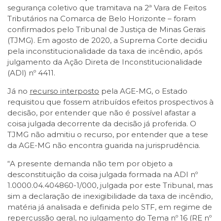
segurança coletivo que tramitava na 2ª Vara de Feitos
Tributários na Comarca de Belo Horizonte – foram
confirmados pelo Tribunal de Justiça de Minas Gerais
(TJMG). Em agosto de 2020, a Suprema Corte decidiu
pela inconstitucionalidade da taxa de incêndio, após
julgamento da Ação Direta de Inconstitucionalidade
(ADI) nº 4411.
Já no
recurso interposto
pela AGE-MG, o Estado
requisitou que fossem atribuídos efeitos prospectivos à
decisão, por entender que não é possível afastar a
coisa julgada decorrente da decisão já proferida. O
TJMG não admitiu o recurso, por entender que a tese
da AGE-MG não encontra guarida na jurisprudência.
“A presente demanda não tem por objeto a
desconstituição da coisa julgada formada na ADI nº
1.0000.04.404860-1/000, julgada por este Tribunal, mas
sim a declaração de inexigibilidade da taxa de incêndio,
matéria já analisada e definida pelo STF, em regime de
repercussão geral, no julgamento do Tema nº 16 (RE nº