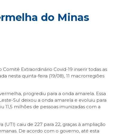
ermelha do Minas
omitê Extraordinário Covid-19 inserir todas as
a nesta quinta-feira (19/08), 11 macrorregiões
 vermelha, progrediu para a onda amarela. Essa
a Leste-Sul deixou a onda amarela e evoluiu para
giu 11,5 milhões de pessoas imunizadas com a
(UTI) caiu de 227 para 22, graças à ampliação
 semanas. De acordo com o governo, até esta