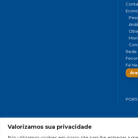
Conta
Econ
Pesq
Anál
Obse
Moni
Cons
Rede 
Fecom
Fé Ne
Áre
PORT
Valorizamos sua privacidade
FEDERAÇÃO DO COMÉRCIO DE BENS,
Nós utilizamos cookies em nosso site para lhe entregar a mel