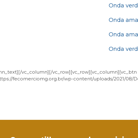
Onda ver
Onda ama
Onda amar
Onda ver
n_text][/vc_column][/vc_row][vc_row][vc_column][vc_btn tit
”https://fecomerciomg.org.br/wp-content/uploads/2021/08/D
sApp