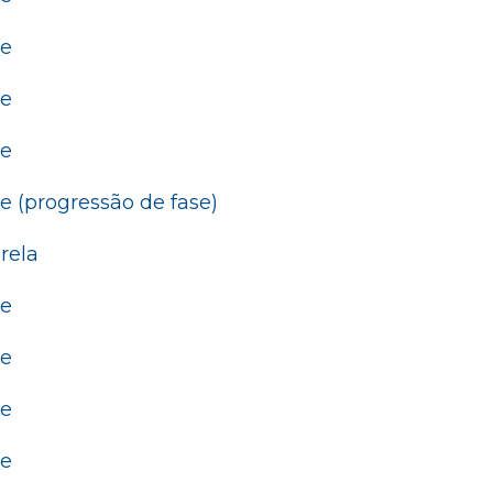
de
de
de
 (progressão de fase)
rela
de
de
de
de