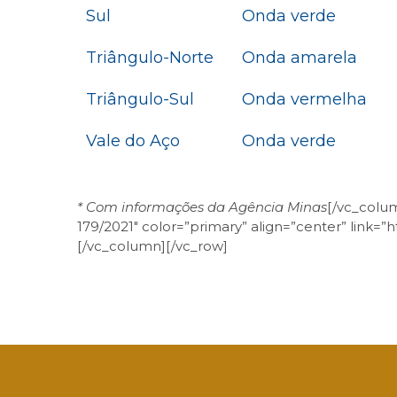
Sul
Onda verde
Triângulo-Norte
Onda amarela
Triângulo-Sul
Onda vermelha
Vale do Aço
Onda verde
* Com informações da Agência Minas
[/vc_colum
179/2021″ color=”primary” align=”center” link=
[/vc_column][/vc_row]
Facebook
Twitter
LinkedIn
Email
What