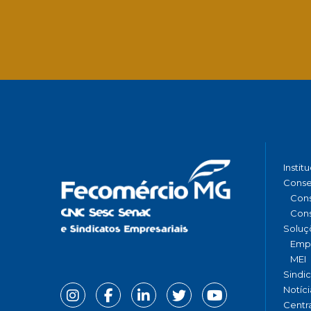
Instit
Conse
Cons
Cons
Soluç
Emp
MEI
Sindi
Notíci
Centr