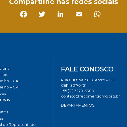
Compartilhe nas redes sociais
Facebook
Twitter
LinkedIn
Email
Whats
FALE CONOSCO
ucional
lhos
Rua Curitiba, 561, Centro – BH
elho – CAT
CEP: 30170-121
elho – CRT
+55 (31) 3270-3300
ões
contato@fecomerciomg.org.br
resas
DEPARTAMENTOS
catos
as
al do Representado