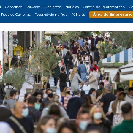
l
Conselhos
Soluções
Sindicatos
Notícias
Central do Representado
Co
Rede de Carreiras
Fecomércio na Rua
Fé Nelas
Área do Empresário