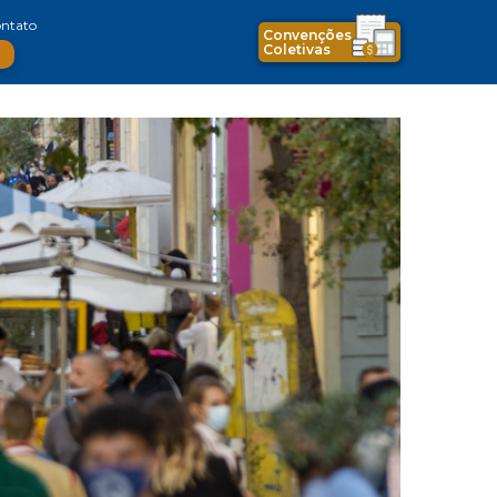
ntato
Convenções
Coletivas