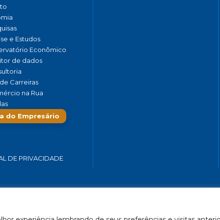
to
omia
uisas
ise e Estudos
rvatório Econômico
tor de dados
ultoria
de Carreiras
ércio na Rua
las
a do Empresário
AL DE PRIVACIDADE
 SERVIÇOS E TURISMO DO ESTADO DE MINAS GERAIS – FECOMÉRCIO-
hor experiência lembrando de seus preferências e visitas anterio
Feito por Célula 21