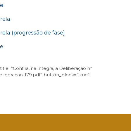
de
rela
ela (progressão de fase)
de
le=”Confira, na íntegra, a Deliberação nº
eliberacao-179.pdf” button_block=”true”]