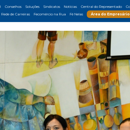
l
Conselhos
Soluções
Sindicatos
Notícias
Central do Representado
Co
Rede de Carreiras
Fecomércio na Rua
Fé Nelas
Área do Empresário