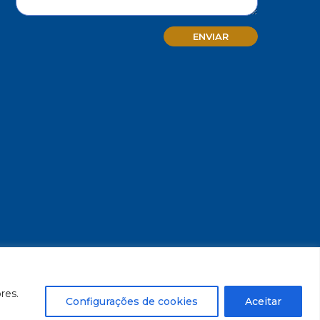
MG - CNPJ/MF 17.271.982/0001-59
res.
Configurações de cookies
Aceitar