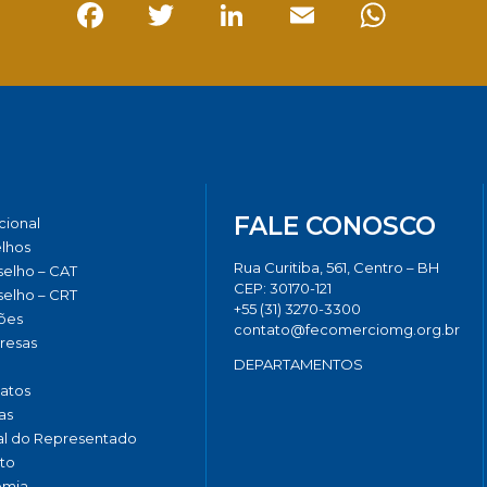
Facebook
Twitter
LinkedIn
Email
Whats
FALE CONOSCO
ucional
lhos
Rua Curitiba, 561, Centro – BH
elho – CAT
CEP: 30170-121
elho – CRT
+55 (31) 3270-3300
ões
contato@fecomerciomg.org.br
resas
DEPARTAMENTOS
catos
as
al do Representado
to
omia