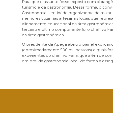
Para que o assunto fosse exposto com abrangên
turismo e da gastronomia. Dessa forma, o conv
Gastronomia – entidade organizadora da maior
melhores cozinhas artesanais locais que repres
alinhamento educacional da área gastronômica 
terceiro e último componente foi o chef Ivo F
da área gastronômica.
O presidente da Apega abriu o painel explicand
(aproximadamente 500 mil pessoas) e quais foram
experientes do chef Ivo Faria, que além de com
em prol da gastronomia local, de forma a assegura
Facebook
Twitter
LinkedIn
Email
What