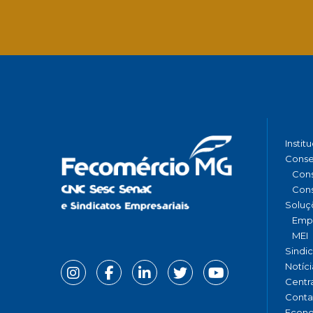
Instit
Conse
Cons
Cons
Soluç
Emp
MEI
Sindi
Notíci
Centr
Conta
Econ