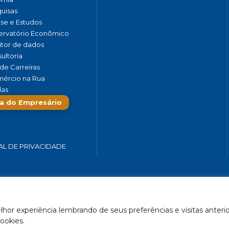
uisas
ise e Estudos
rvatório Econômico
tor de dados
ultoria
de Carreiras
ércio na Rua
las
a do Empresário
AL DE PRIVACIDADE
 SERVIÇOS E TURISMO DO ESTADO DE MINAS GERAIS – FECOMÉRCIO-
hor experiência lembrando de seus preferências e visitas anterio
Feito por Célula 21
ookies.