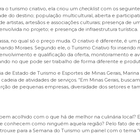
a o turismo criativo, ela criou um
checklist
com os seguintes
ade do destino; população multicultural, aberta e participati
e artistas, artesãos e associações culturais; presença de um
nvolvida no projeto; e presença de infraestrutura turística.
ssa, no qual só o preço muda. O criativo é diferente, é um p
ando Moraes. Segundo ele, o Turismo Criativo foi inserido 
volvimento e qualificação da oferta, monitoramento e a
ando no que pode ser trabalho de forma diferente e produti
 de Estado de Turismo e Esportes de Minas Gerais, Marina 
 cadeia de atividades de serviços. “Em Minas Gerais, buscam
nserção de pequenas empresas, diversidade dos setores e 
m acolhido com o que há de melhor na culinária local? E a
ue conhecem como ninguém aquela região? Pelo fato de es
 trouxe para a Semana do Turismo um painel com o tema “Ga