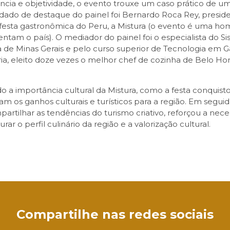
cia e objetividade, o evento trouxe um caso prático de u
idado de destaque do painel foi Bernardo Roca Rey, presi
 festa gastronômica do Peru, a Mistura (o evento é uma 
entam o país). O mediador do painel foi o especialista do
de Minas Gerais e pelo curso superior de Tecnologia em G
aria, eleito doze vezes o melhor chef de cozinha de Belo 
o a importância cultural da Mistura, como a festa conquist
 os ganhos culturais e turísticos para a região. Em seguida
partilhar as tendências do turismo criativo, reforçou a n
r o perfil culinário da região e a valorização cultural.
sApp
Compartilhe nas redes sociais