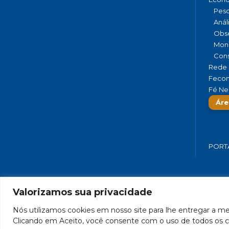
Pesq
Anál
Obse
Moni
Cons
Rede 
Fecom
Fé Ne
Áre
PORT
Valorizamos sua privacidade
FEDERAÇÃO DO COMÉRCIO DE BENS,
Nós utilizamos cookies em nosso site para lhe entregar a mel
Clicando em Aceito, você consente com o uso de todos os c