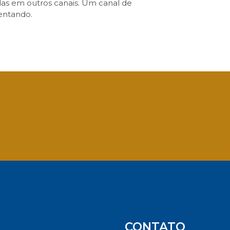
das em outros canais. Um canal de
entando.
App
CONTATO