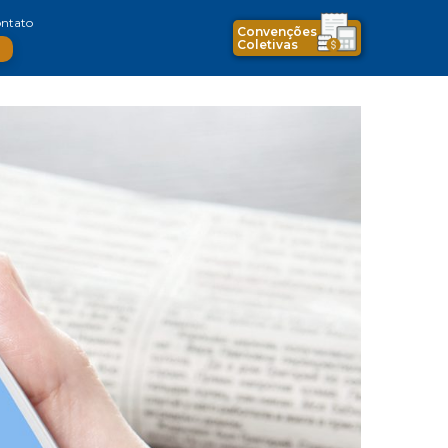
ntato
Convenções
Coletivas