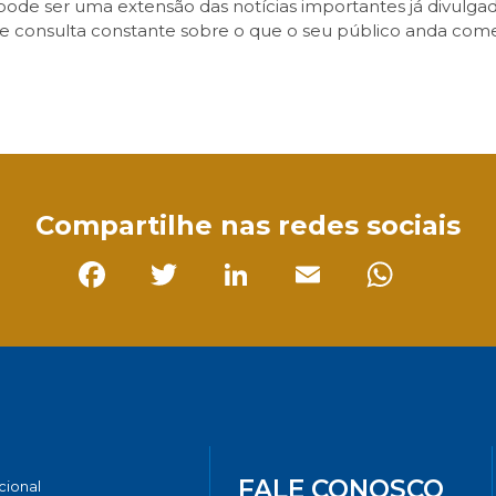
pode ser uma extensão das notícias importantes já divulga
de consulta constante sobre o que o seu público anda com
sApp
Compartilhe nas redes sociais
Facebook
Twitter
LinkedIn
Email
Whats
FALE CONOSCO
ucional