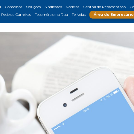
l
Conselhos
Soluções
Sindicatos
Notícias
Central do Representado
Co
Rede de Carreiras
Fecomércio na Rua
Fé Nelas
Área do Empresário