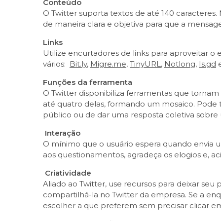
Conteúdo
O Twitter suporta textos de até 140 caracteres
de maneira clara e objetiva para que a mensag
Links
Utilize encurtadores de links para aproveitar
vários:
Bit.ly
,
Migre.me
,
TinyURL
,
Notlong
,
Is.gd
Funções da ferramenta
O Twitter disponibiliza ferramentas que tornam o
até quatro delas, formando um mosaico. Pode
público ou de dar uma resposta coletiva sob
Interação
O mínimo que o usuário espera quando envia u
aos questionamentos, agradeça os elogios e, ac
Criatividade
Aliado ao Twitter, use recursos para deixar se
compartilhá-la no Twitter da empresa. Se a enq
escolher a que preferem sem precisar clicar em 