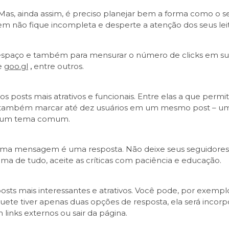
. Mas, ainda assim, é preciso planejar bem a forma como o
em não fique incompleta e desperte a atenção dos seus leit
 o espaço e também para mensurar o número de clicks em su
e
goo.gl
,
entre outros.
s posts mais atrativos e funcionais. Entre elas a que permit
 também marcar até dez usuários em um mesmo post – uma 
re um tema comum.
ma mensagem é uma resposta. Não deixe seus seguidores f
ima de tudo, aceite as críticas com paciência e educação.
u posts mais interessantes e atrativos. Você pode, por exem
uete tiver apenas duas opções de resposta, ela será incor
links externos ou sair da página.