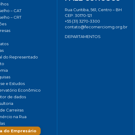
lhos
Rua Curitiba, 561, Centro – BH
elho – CAT
CEP: 30170-121
elho – CRT
+55 (31) 3270-3300
ões
contato@fecomerciomg.org.br
resas
DEPARTAMENTOS
catos
as
al do Representado
to
omia
uisas
ise e Estudos
rvatório Econômico
tor de dados
ultoria
de Carreiras
ércio na Rua
las
a do Empresário