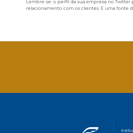
Lembre-se: o perfil da sua empresa no Twitter 
relacionamento com os clientes. E uma fonte 
Facebook
Twitter
LinkedIn
Email
What
Instit