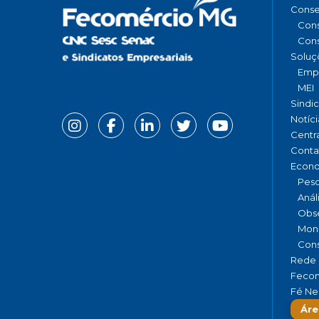
Conse
Cons
Cons
Soluç
Emp
MEI
Sindi
Notíci
Centr
Conta
Econ
Pesq
Anál
Obse
Moni
Cons
Rede 
Fecom
Fé Ne
Áre