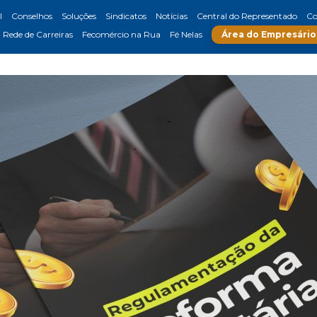
l
Conselhos
Soluções
Sindicatos
Notícias
Central do Representado
Co
Rede de Carreiras
Fecomércio na Rua
Fé Nelas
Área do Empresário