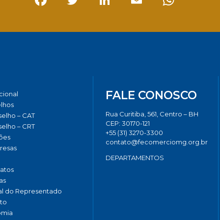
Facebook
Twitter
LinkedIn
Email
Whats
FALE CONOSCO
ucional
lhos
Rua Curitiba, 561, Centro – BH
elho – CAT
CEP: 30170-121
elho – CRT
+55 (31) 3270-3300
ões
contato@fecomerciomg.org.br
resas
DEPARTAMENTOS
catos
as
al do Representado
to
omia