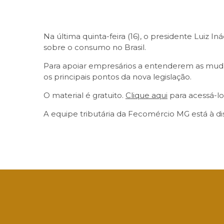
Na última quinta-feira (16), o presidente Luiz 
sobre o consumo no Brasil.
Para apoiar empresários a entenderem as muda
os principais pontos da nova legislação.
O material é gratuito.
Clique aqui
para acessá-lo
A equipe tributária da Fecomércio MG está à d
Facebook
Twitter
LinkedIn
Email
What