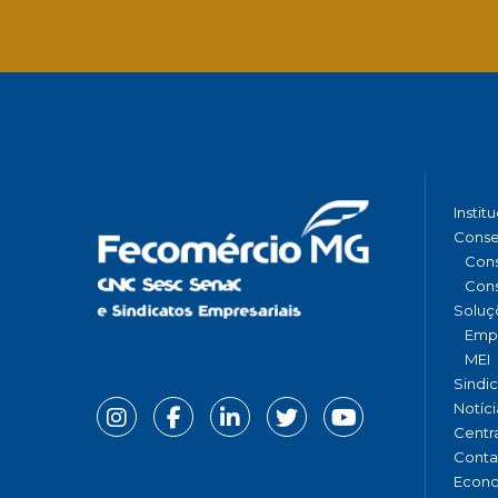
Instit
Conse
Cons
Cons
Soluç
Emp
MEI
Sindi
Notíci
Centr
Conta
Econ