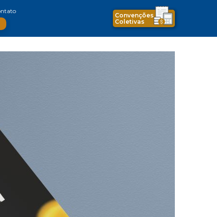
ntato
Convenções
Coletivas