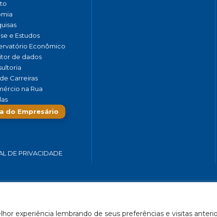
to
omia
uisas
ise e Estudos
rvatório Econômico
tor de dados
ultoria
de Carreiras
ércio na Rua
las
a do Empresário
AL DE PRIVACIDADE
 SERVIÇOS E TURISMO DO ESTADO DE MINAS GERAIS – FECOMÉRCIO-
hor experiência lembrando de seus preferências e visitas anterio
Feito por Célula 21