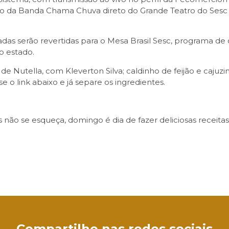
ação da Banda Chama Chuva direto do Grande Teatro do Se
adas serão revertidas para o Mesa Brasil Sesc, programa d
o estado.
 Nutella, com Kleverton Silva; caldinho de feijão e cajuz
e o link abaixo e já separe os ingredientes.
ão se esqueça, domingo é dia de fazer deliciosas receitas e 
sApp
Compartilhe nas redes sociais