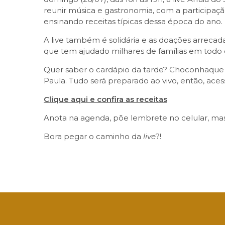
reunir música e gastronomia, com a particip
ensinando receitas típicas dessa época do ano.
A live também é solidária e as doações arrecad
que tem ajudado milhares de famílias em todo 
Quer saber o cardápio da tarde? Choconhaque de
Paula. Tudo será preparado ao vivo, então, acess
Clique aqui e confira as receitas
Anota na agenda, põe lembrete no celular, mas n
Bora pegar o caminho da
live
?!
Facebook
Twitter
LinkedIn
Email
What