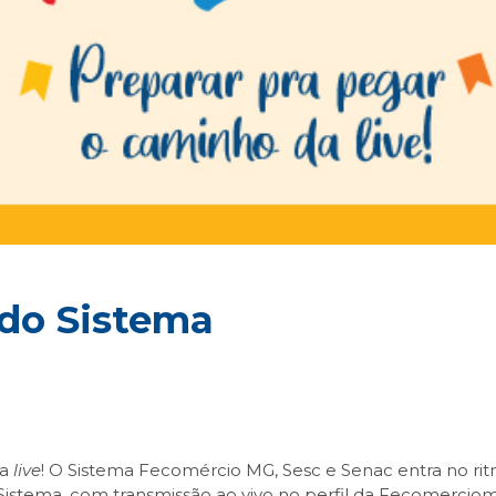
á do Sistema
da
live
! O Sistema Fecomércio MG, Sesc e Senac entra no ritmo
 do Sistema, com transmissão ao vivo no perfil da Fecomerc