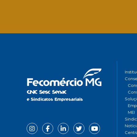
Instit
Conse
Cons
Cons
Soluç
Emp
MEI
Sindi
Notíci
Centr