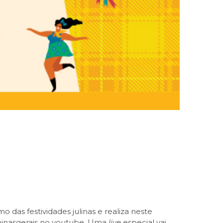
 das festividades julinas e realiza neste
iominasgerais no youtube. Uma
live
especial vai