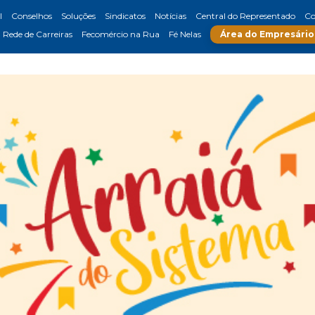
l
Conselhos
Soluções
Sindicatos
Notícias
Central do Representado
Co
Rede de Carreiras
Fecomércio na Rua
Fé Nelas
Área do Empresário