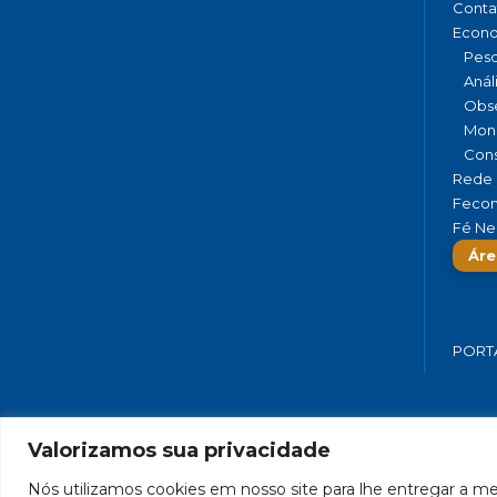
Conta
Econ
Pesq
Anál
Obse
Moni
Cons
Rede 
Fecom
Fé Ne
Áre
PORT
Valorizamos sua privacidade
FEDERAÇÃO DO COMÉRCIO DE BENS,
Nós utilizamos cookies em nosso site para lhe entregar a mel