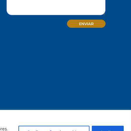
MG - CNPJ/MF 17.271.982/0001-59
res.