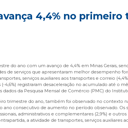
avança 4,4% no primeiro 
estre do ano com um avanço de 4,4% em Minas Gerais, sendo
idades de serviços que apresentaram melhor desempenho fo
ransportes, serviços auxiliares aos transportes e correio (4,4%
es (-4,6%) registraram desaceleração no acumulado até o m
dos da Pesquisa Mensal de Comércio (PMC) do Instituto Bra
ro trimestre do ano, também foi observado no contexto nac
 ano consecutivo de aumento no período observado. Os serv
sionais, administrativos e complementares (2,9%) e outros s
artida, a atividade de transportes, serviços auxiliares aos