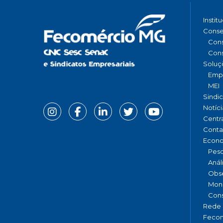
Instit
Conse
Cons
Cons
Soluç
Emp
MEI
Sindi
Notíci
Centr
Conta
Econ
Pesq
Anál
Obse
Moni
Cons
Rede 
Fecom