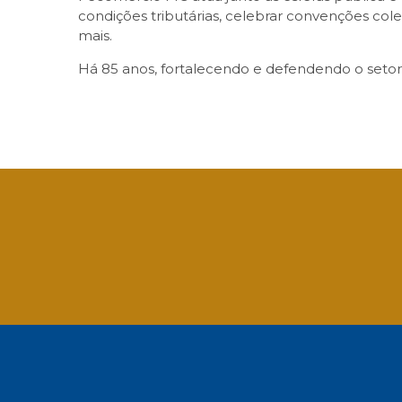
condições tributárias, celebrar convenções cole
mais.
Há 85 anos, fortalecendo e defendendo o setor,
Facebook
Twitter
LinkedIn
Email
What