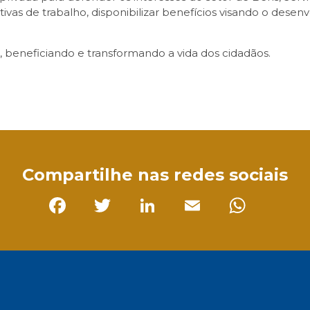
tivas de trabalho, disponibilizar benefícios visando o des
 beneficiando e transformando a vida dos cidadãos.
sApp
Compartilhe nas redes sociais
Facebook
Twitter
LinkedIn
Email
Whats