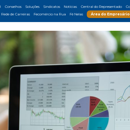
l
Conselhos
Soluções
Sindicatos
Notícias
Central do Representado
Co
Rede de Carreiras
Fecomércio na Rua
Fé Nelas
Área do Empresário